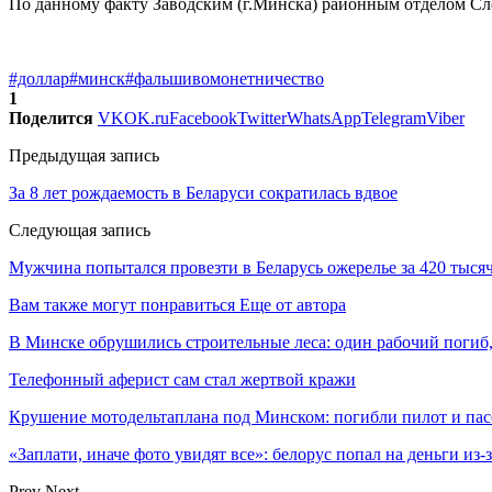
По данному факту Заводским (г.Минска) районным отделом Сле
#доллар
#минск
#фальшивомонетничество
1
Поделится
VK
OK.ru
Facebook
Twitter
WhatsApp
Telegram
Viber
Предыдущая запись
За 8 лет рождаемость в Беларуси сократилась вдвое
Следующая запись
Мужчина попытался провезти в Беларусь ожерелье за 420 тыся
Вам также могут понравиться
Еще от автора
В Минске обрушились строительные леса: один рабочий погиб
Телефонный аферист сам стал жертвой кражи
Крушение мотодельтаплана под Минском: погибли пилот и па
«Заплати, иначе фото увидят все»: белорус попал на деньги из
Prev
Next