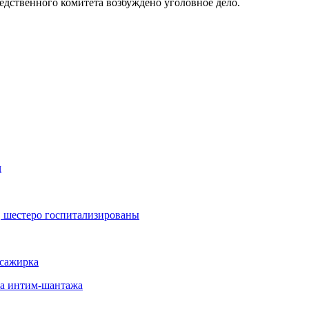
дственного комитета возбуждено уголовное дело.
ч
, шестеро госпитализированы
ссажирка
-за интим-шантажа