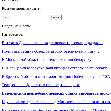
Комментарии закрыты.
Недавние Посты
Интересное:
Вот так в Дрогичине выглядят новые торговые ряды для…
Почти два десятка объектов за одну базовую величину…
В Московской области из отеля похитили белоруску
В Швейцарии белоруске дали штраф за отказ усыпить собаку
В Брестской области матпомощь ко Дню Победы получат 1107
Телефонный аферист сам стал жертвой кражи
Европейский центробанк повысил ставку впервые за нескол
Крушение мотодельтаплана под Минском: погибли пилот и па
Белавиа распродает билеты на рейсы Могилев — Москва