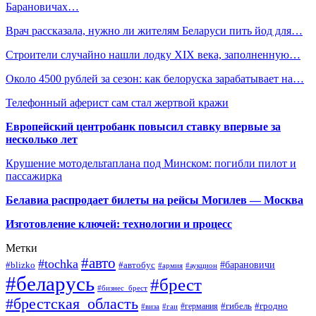
Барановичах…
Врач рассказала, нужно ли жителям Беларуси пить йод для…
Строители случайно нашли лодку XIX века, заполненную…
Около 4500 рублей за сезон: как белоруска зарабатывает на…
Телефонный аферист сам стал жертвой кражи
Европейский центробанк повысил ставку впервые за
несколько лет
Крушение мотодельтаплана под Минском: погибли пилот и
пассажирка
Белавиа распродает билеты на рейсы Могилев — Москва
Изготовление ключей: технологии и процесс
Метки
#авто
#tochka
#автобус
#барановичи
#blizko
#армия
#аукцион
#беларусь
#брест
#бизнес_брест
#брестская_область
#германия
#гибель
#гродно
#виза
#гаи