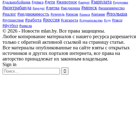
#зарплата
#дети
#животное
#дальнобойщик
#деньга
#запрет
#здоровье
#контрабанда
#минск
#литва
#медицина
#мошенничество
#кредит
#польша
#недвижимость
#налог
#пенсия
#питание
#очередь
#пинск
#россия
#работа
#сигарета
#путешествие
#такси
#строительство
#суд
#футбол
#школа
© 2026 - Новости mlan.by. Все права защищены.
Любое копирование материалов с нашего ресурса разрешается
только с обратной активной ссылкой на страницу статьи.
Все материалы опубликованные на сайте взяты с открытых
источников и других порталов интернета, все права на
авторство принадлежат их законным владельцам.
Sign in