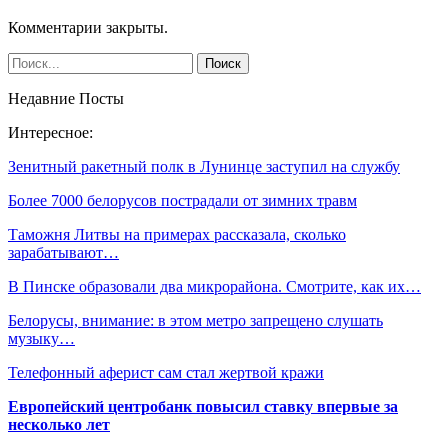
Комментарии закрыты.
Недавние Посты
Интересное:
Зенитный ракетный полк в Лунинце заступил на службу
Более 7000 белорусов пострадали от зимних травм
Таможня Литвы на примерах рассказала, сколько
зарабатывают…
В Пинске образовали два микрорайона. Смотрите, как их…
Белорусы, внимание: в этом метро запрещено слушать
музыку…
Телефонный аферист сам стал жертвой кражи
Европейский центробанк повысил ставку впервые за
несколько лет