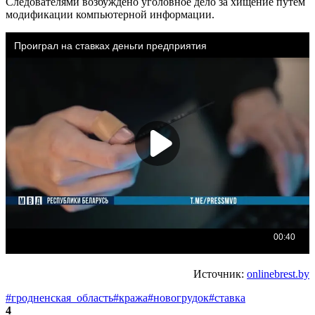
Следователями возбуждено уголовное дело за хищение путем
модификации компьютерной информации.
Источник:
onlinebrest.by
#гродненская_область
#кража
#новогрудок
#ставка
4