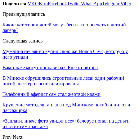
Поделится
VK
OK.ru
Facebook
Twitter
WhatsApp
Telegram
Viber
Предыдущая запись
Какие категории детей могут бесплатно поехать в летний
лагерь?
Следующая запись
Мужчина нечаянно купил свою же Honda Civic, которую у
него угнали
Вам также могут понравиться
Еще от автора
В Минске обрушились строительные леса: один рабочий
погиб, шестеро госпитализированы
Телефонный аферист сам стал жертвой кражи
Крушение мотодельтаплана под Минском: погибли пилот и
пассажирка
«Заплати, иначе фото увидят все»: белорус попал на деньги
из-за интим-шантажа
Prev
Next