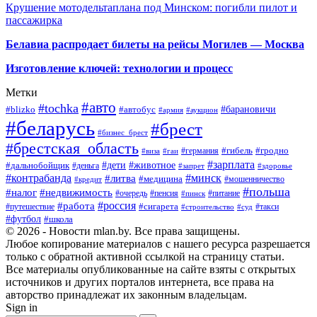
Крушение мотодельтаплана под Минском: погибли пилот и
пассажирка
Белавиа распродает билеты на рейсы Могилев — Москва
Изготовление ключей: технологии и процесс
Метки
#авто
#tochka
#автобус
#барановичи
#blizko
#армия
#аукцион
#беларусь
#брест
#бизнес_брест
#брестская_область
#германия
#гибель
#гродно
#виза
#гаи
#зарплата
#дети
#животное
#дальнобойщик
#деньга
#запрет
#здоровье
#контрабанда
#минск
#литва
#медицина
#мошенничество
#кредит
#польша
#недвижимость
#налог
#пенсия
#питание
#очередь
#пинск
#россия
#работа
#сигарета
#путешествие
#такси
#строительство
#суд
#футбол
#школа
© 2026 - Новости mlan.by. Все права защищены.
Любое копирование материалов с нашего ресурса разрешается
только с обратной активной ссылкой на страницу статьи.
Все материалы опубликованные на сайте взяты с открытых
источников и других порталов интернета, все права на
авторство принадлежат их законным владельцам.
Sign in