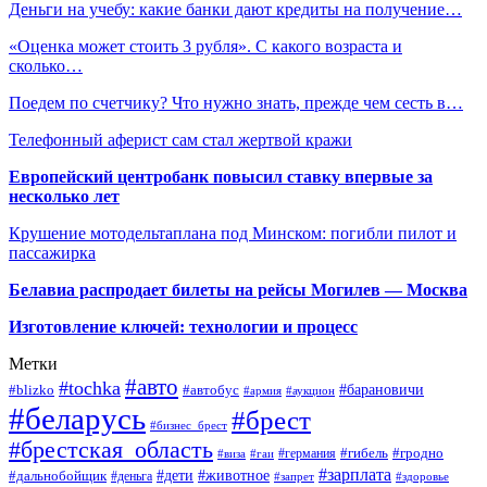
Деньги на учебу: какие банки дают кредиты на получение…
«Оценка может стоить 3 рубля». С какого возраста и
сколько…
Поедем по счетчику? Что нужно знать, прежде чем сесть в…
Телефонный аферист сам стал жертвой кражи
Европейский центробанк повысил ставку впервые за
несколько лет
Крушение мотодельтаплана под Минском: погибли пилот и
пассажирка
Белавиа распродает билеты на рейсы Могилев — Москва
Изготовление ключей: технологии и процесс
Метки
#авто
#tochka
#автобус
#барановичи
#blizko
#армия
#аукцион
#беларусь
#брест
#бизнес_брест
#брестская_область
#германия
#гибель
#гродно
#виза
#гаи
#зарплата
#дети
#животное
#дальнобойщик
#деньга
#запрет
#здоровье