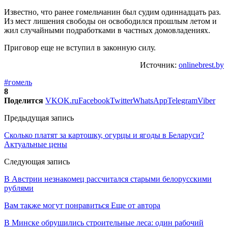
Известно, что ранее гомельчанин был судим одиннадцать раз.
Из мест лишения свободы он освободился прошлым летом и
жил случайными подработками в частных домовладениях.
Приговор еще не вступил в законную силу.
Источник:
onlinebrest.by
#гомель
8
Поделится
VK
OK.ru
Facebook
Twitter
WhatsApp
Telegram
Viber
Предыдущая запись
Сколько платят за картошку, огурцы и ягоды в Беларуси?
Актуальные цены
Следующая запись
В Австрии незнакомец рассчитался старыми белорусскими
рублями
Вам также могут понравиться
Еще от автора
В Минске обрушились строительные леса: один рабочий