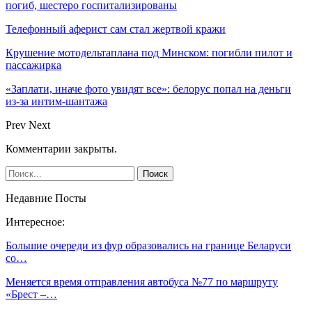
погиб, шестеро госпитализированы
Телефонный аферист сам стал жертвой кражи
Крушение мотодельтаплана под Минском: погибли пилот и
пассажирка
«Заплати, иначе фото увидят все»: белорус попал на деньги
из-за интим-шантажа
Prev
Next
Комментарии закрыты.
Недавние Посты
Интересное:
Большие очереди из фур образовались на границе Беларуси
со…
Меняется время отправления автобуса №77 по маршруту
«Брест –…