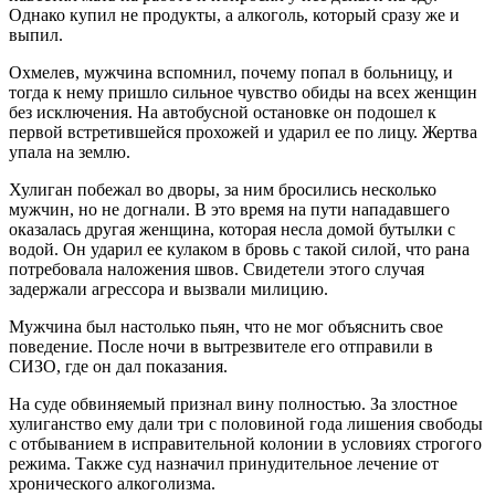
Однако купил не продукты, а алкоголь, который сразу же и
выпил.
Охмелев, мужчина вспомнил, почему попал в больницу, и
тогда к нему пришло сильное чувство обиды на всех женщин
без исключения. На автобусной остановке он подошел к
первой встретившейся прохожей и ударил ее по лицу. Жертва
упала на землю.
Хулиган побежал во дворы, за ним бросились несколько
мужчин, но не догнали. В это время на пути нападавшего
оказалась другая женщина, которая несла домой бутылки с
водой. Он ударил ее кулаком в бровь с такой силой, что рана
потребовала наложения швов. Свидетели этого случая
задержали агрессора и вызвали милицию.
Мужчина был настолько пьян, что не мог объяснить свое
поведение. После ночи в вытрезвителе его отправили в
СИЗО, где он дал показания.
На суде обвиняемый признал вину полностью. За злостное
хулиганство ему дали три с половиной года лишения свободы
с отбыванием в исправительной колонии в условиях строгого
режима. Также суд назначил принудительное лечение от
хронического алкоголизма.