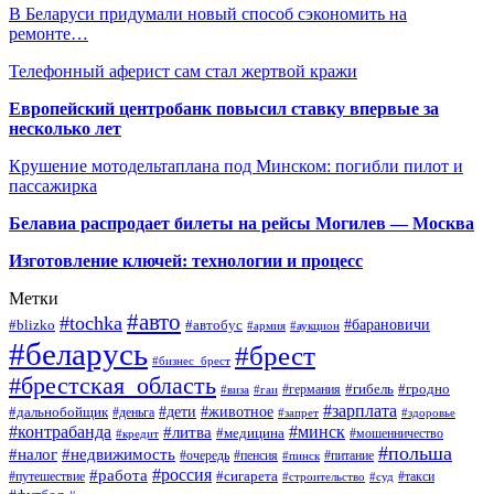
В Беларуси придумали новый способ сэкономить на
ремонте…
Телефонный аферист сам стал жертвой кражи
Европейский центробанк повысил ставку впервые за
несколько лет
Крушение мотодельтаплана под Минском: погибли пилот и
пассажирка
Белавиа распродает билеты на рейсы Могилев — Москва
Изготовление ключей: технологии и процесс
Метки
#авто
#tochka
#автобус
#барановичи
#blizko
#армия
#аукцион
#беларусь
#брест
#бизнес_брест
#брестская_область
#германия
#гибель
#гродно
#виза
#гаи
#зарплата
#дети
#животное
#дальнобойщик
#деньга
#запрет
#здоровье
#контрабанда
#минск
#литва
#медицина
#мошенничество
#кредит
#польша
#недвижимость
#налог
#пенсия
#питание
#очередь
#пинск
#россия
#работа
#сигарета
#путешествие
#такси
#строительство
#суд