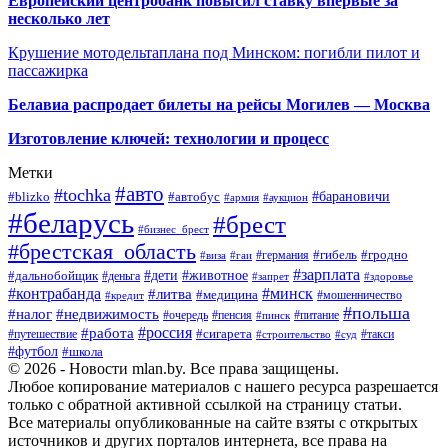
Европейский центробанк повысил ставку впервые за
несколько лет
Крушение мотодельтаплана под Минском: погибли пилот и
пассажирка
Белавиа распродает билеты на рейсы Могилев — Москва
Изготовление ключей: технологии и процесс
Метки
#авто
#tochka
#автобус
#барановичи
#blizko
#армия
#аукцион
#беларусь
#брест
#бизнес_брест
#брестская_область
#германия
#гибель
#гродно
#виза
#гаи
#зарплата
#дети
#животное
#дальнобойщик
#деньга
#запрет
#здоровье
#контрабанда
#минск
#литва
#медицина
#мошенничество
#кредит
#польша
#недвижимость
#налог
#пенсия
#питание
#очередь
#пинск
#россия
#работа
#сигарета
#путешествие
#такси
#строительство
#суд
#футбол
#школа
© 2026 - Новости mlan.by. Все права защищены.
Любое копирование материалов с нашего ресурса разрешается
только с обратной активной ссылкой на страницу статьи.
Все материалы опубликованные на сайте взяты с открытых
источников и других порталов интернета, все права на