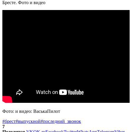
Фото: и видео: ВаськаПилот
#брест
#выпускной
#последний_звонок
7
Поделится
VK
OK.ru
Facebook
Twitter
WhatsApp
Telegram
Viber