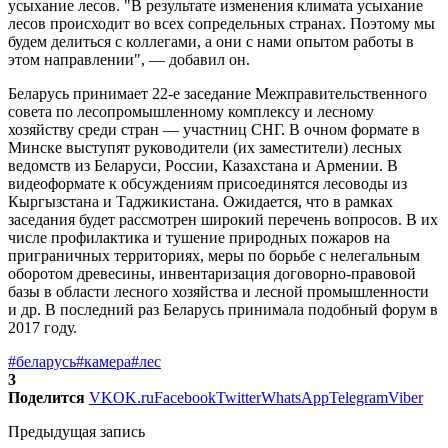
усыхание лесов. "В результате изменения климата усыхание
лесов происходит во всех сопредельных странах. Поэтому мы
будем делиться с коллегами, а они с нами опытом работы в
этом направлении", — добавил он.
Беларусь принимает 22-е заседание Межправительственного
совета по лесопромышленному комплексу и лесному
хозяйству среди стран — участниц СНГ. В очном формате в
Минске выступят руководители (их заместители) лесных
ведомств из Беларуси, России, Казахстана и Армении. В
видеоформате к обсуждениям присоединятся лесоводы из
Кыргызстана и Таджикистана. Ожидается, что в рамках
заседания будет рассмотрен широкий перечень вопросов. В их
числе профилактика и тушение природных пожаров на
приграничных территориях, меры по борьбе с нелегальным
оборотом древесины, инвентаризация договорно-правовой
базы в области лесного хозяйства и лесной промышленности
и др. В последний раз Беларусь принимала подобный форум в
2017 году.
#беларусь
#камера
#лес
3
Поделится
VK
OK.ru
Facebook
Twitter
WhatsApp
Telegram
Viber
Предыдущая запись