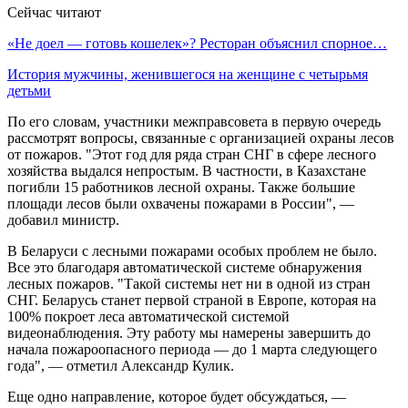
Сейчас читают
«Не доел — готовь кошелек»? Ресторан объяснил спорное…
История мужчины, женившегося на женщине с четырьмя
детьми
По его словам, участники межправсовета в первую очередь
рассмотрят вопросы, связанные с организацией охраны лесов
от пожаров. "Этот год для ряда стран СНГ в сфере лесного
хозяйства выдался непростым. В частности, в Казахстане
погибли 15 работников лесной охраны. Также большие
площади лесов были охвачены пожарами в России", —
добавил министр.
В Беларуси с лесными пожарами особых проблем не было.
Все это благодаря автоматической системе обнаружения
лесных пожаров. "Такой системы нет ни в одной из стран
СНГ. Беларусь станет первой страной в Европе, которая на
100% покроет леса автоматической системой
видеонаблюдения. Эту работу мы намерены завершить до
начала пожароопасного периода — до 1 марта следующего
года", — отметил Александр Кулик.
Еще одно направление, которое будет обсуждаться, —