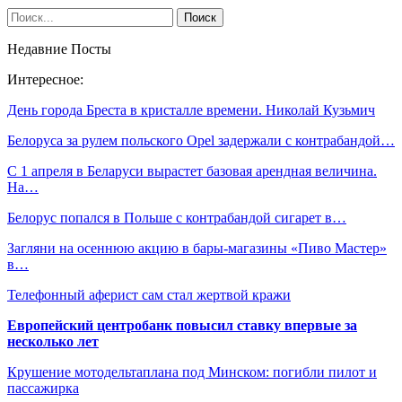
Недавние Посты
Интересное:
День города Бреста в кристалле времени. Николай Кузьмич
Белоруса за рулем польского Opel задержали с контрабандой…
С 1 апреля в Беларуси вырастет базовая арендная величина.
На…
Белорус попался в Польше с контрабандой сигарет в…
Загляни на осеннюю акцию в бары-магазины «Пиво Мастер»
в…
Телефонный аферист сам стал жертвой кражи
Европейский центробанк повысил ставку впервые за
несколько лет
Крушение мотодельтаплана под Минском: погибли пилот и
пассажирка