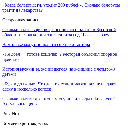
«Когда болеют дети, уходит 200 рублей». Сколько белорусы
тратят на лекарства?
Следующая запись
Сколько плательщиков транспортного налога в Брестской
области и сколько они заплатили за год? Рассказываем
Вам также могут понравиться
Еще от автора
«Не доел — готовь кошелек»? Ресторан объяснил спорное
правило
История мужчины, женившегося на женщине с четырьмя
детьми
«Будем должны». Что делать, если в магазинах не выдают
сдачу в несколько копеек
Сколько платят за картошку, огурцы и ягоды в Беларуси?
Актуальные цены
Prev
Next
Комментарии закрыты.