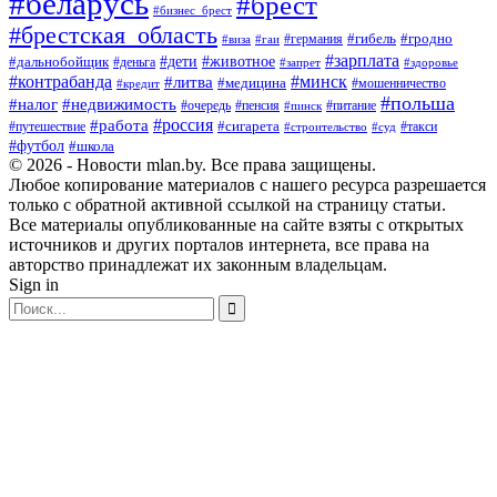
#беларусь
#брест
#бизнес_брест
#брестская_область
#германия
#гибель
#гродно
#виза
#гаи
#зарплата
#дети
#животное
#дальнобойщик
#деньга
#запрет
#здоровье
#контрабанда
#минск
#литва
#медицина
#мошенничество
#кредит
#польша
#недвижимость
#налог
#пенсия
#питание
#очередь
#пинск
#россия
#работа
#сигарета
#путешествие
#такси
#строительство
#суд
#футбол
#школа
© 2026 - Новости mlan.by. Все права защищены.
Любое копирование материалов с нашего ресурса разрешается
только с обратной активной ссылкой на страницу статьи.
Все материалы опубликованные на сайте взяты с открытых
источников и других порталов интернета, все права на
авторство принадлежат их законным владельцам.
Sign in