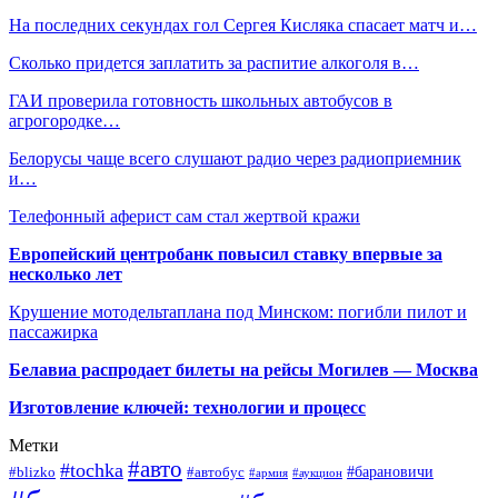
На последних секундах гол Сергея Кисляка спасает матч и…
Сколько придется заплатить за распитие алкоголя в…
ГАИ проверила готовность школьных автобусов в
агрогородке…
Белорусы чаще всего слушают радио через радиоприемник
и…
Телефонный аферист сам стал жертвой кражи
Европейский центробанк повысил ставку впервые за
несколько лет
Крушение мотодельтаплана под Минском: погибли пилот и
пассажирка
Белавиа распродает билеты на рейсы Могилев — Москва
Изготовление ключей: технологии и процесс
Метки
#авто
#tochka
#автобус
#барановичи
#blizko
#армия
#аукцион