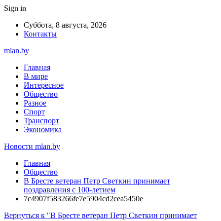
Sign in
Суббота, 8 августа, 2026
Контакты
mlan.by
Главная
В мире
Интересное
Общество
Разное
Спорт
Транспорт
Экономика
Новости mlan.by
Главная
Общество
В Бресте ветеран Петр Светкин принимает
поздравления с 100-летием
7c4907f583266fe7e5904cd2cea5450e
Вернуться к "В Бресте ветеран Петр Светкин принимает