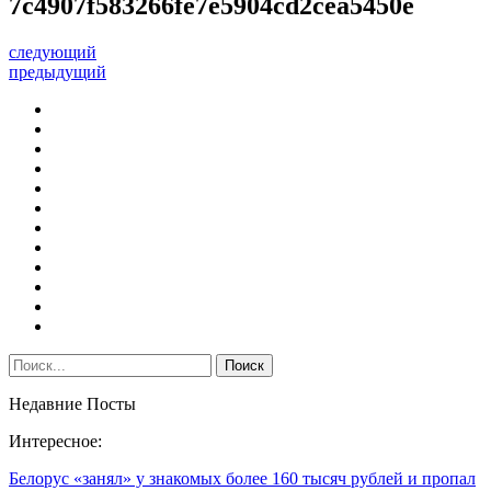
7c4907f583266fe7e5904cd2cea5450e
следующий
предыдущий
Недавние Посты
Интересное:
Белорус «занял» у знакомых более 160 тысяч рублей и пропал