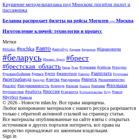
Крушение мотодельтаплана под Минском: погибли пилот и
пассажирка
Белавиа распродает билеты на рейсы Могилев — Москва
Изготовление ключей: технологии и процесс
Метки
#авто
#tochka
#автобус
#барановичи
#blizko
#армия
#аукцион
#беларусь
#брест
#бизнес_брест
#брестская_область
#германия
#гибель
#гродно
#виза
#гаи
#зарплата
#дети
#животное
#дальнобойщик
#деньга
#запрет
#здоровье
#контрабанда
#минск
#литва
#медицина
#мошенничество
#кредит
#польша
#недвижимость
#налог
#пенсия
#питание
#очередь
#пинск
#россия
#работа
#сигарета
#путешествие
#такси
#строительство
#суд
#футбол
#школа
© 2026 - Новости mlan.by. Все права защищены.
Любое копирование материалов с нашего ресурса разрешается
только с обратной активной ссылкой на страницу статьи.
Все материалы опубликованные на сайте взяты с открытых
источников и других порталов интернета, все права на
авторство принадлежат их законным владельцам.
Sign in