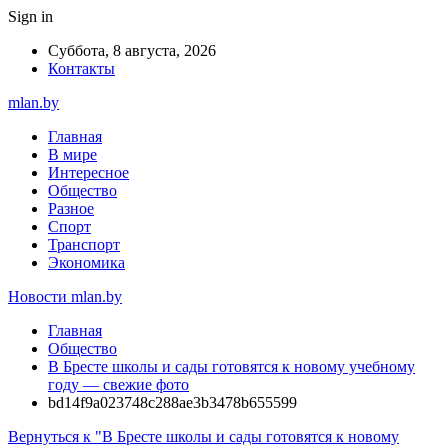
Sign in
Суббота, 8 августа, 2026
Контакты
mlan.by
Главная
В мире
Интересное
Общество
Разное
Спорт
Транспорт
Экономика
Новости mlan.by
Главная
Общество
В Бресте школы и сады готовятся к новому учебному
году — свежие фото
bd14f9a023748c288ae3b3478b655599
Вернуться к "В Бресте школы и сады готовятся к новому