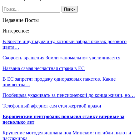
Недавние Посты
Интересное:
В Бресте ищут мужчину, который забрал рюкзак розового
цвета…
Скорость вращения Земли «аномально» увеличивается
Названа самая несчастная страна в ЕС
В ЕС запретят продажу одноразовых пакетов. Какие
новшества…
Пообещала ухаживать за пенсионеркой до конца жизни, но…
Телефонный аферист сам стал жертвой кражи
Европейский центробанк повысил ставку впервые за
несколько лет
Крушение мотодельтаплана под Минском: погибли пилот и
пассажирка