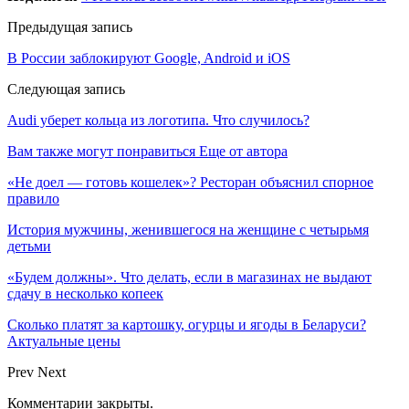
Предыдущая запись
В России заблокируют Google, Android и iOS
Следующая запись
Audi уберет кольца из логотипа. Что случилось?
Вам также могут понравиться
Еще от автора
«Не доел — готовь кошелек»? Ресторан объяснил спорное
правило
История мужчины, женившегося на женщине с четырьмя
детьми
«Будем должны». Что делать, если в магазинах не выдают
сдачу в несколько копеек
Сколько платят за картошку, огурцы и ягоды в Беларуси?
Актуальные цены
Prev
Next
Комментарии закрыты.