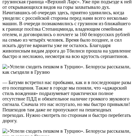
грузинская граница «Верхний Ларс». Уже при подъезде к ней
от открывающихся видов на горы захватывало дух.
Начитавшись об очередях здесь, приятно удивились, когда
увидели: с российской стороны перед нами всего несколько
машин. В очереди познакомились с грузином из ближайшего
к границе посёлка Степанцминда, владеющим семейным
отелем, и договорились о ночлеге за 160 белорусских рублей
на семью из четырёх человек. Время было позднее, и сил
искать другие варианты уже не осталось. Благодаря
живописным видам дорога до Тбилиси прошла на удивление
быстро и несложно, несмотря на всю крутость серпантинов.
— Батуми встретил нас пробками, как и в последующие разы
его посещения. Также в городе мы поняли, что «аджарский
стиль вождения» подразумевает практически полное
отсутствие ПДД и обязательное наличие громкого звукового
сигнала. Сначала это нас испугало, но мы быстро привыкли!
Пешеходов там даже не пропускают на пешеходных
переходах. Нужно смотреть по сторонам и быстро перебегать
дорогу.