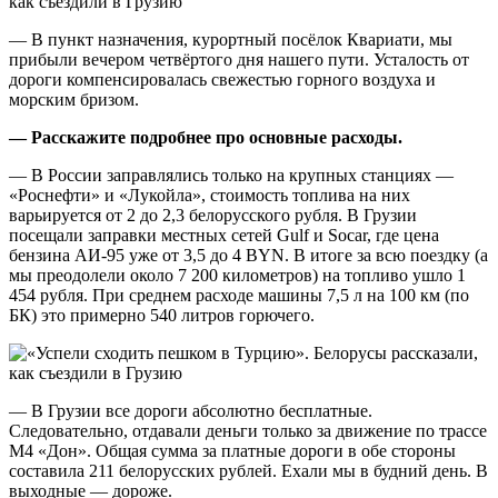
— В пункт назначения, курортный посёлок Квариати, мы
прибыли вечером четвёртого дня нашего пути. Усталость от
дороги компенсировалась свежестью горного воздуха и
морским бризом.
— Расскажите подробнее про основные расходы.
— В России заправлялись только на крупных станциях —
«Роснефти» и «Лукойла», стоимость топлива на них
варьируется от 2 до 2,3 белорусского рубля. В Грузии
посещали заправки местных сетей Gulf и Socar, где цена
бензина АИ-95 уже от 3,5 до 4 BYN. В итоге за всю поездку (а
мы преодолели около 7 200 километров) на топливо ушло 1
454 рубля. При среднем расходе машины 7,5 л на 100 км (по
БК) это примерно 540 литров горючего.
— В Грузии все дороги абсолютно бесплатные.
Следовательно, отдавали деньги только за движение по трассе
М4 «Дон». Общая сумма за платные дороги в обе стороны
составила 211 белорусских рублей. Ехали мы в будний день. В
выходные — дороже.