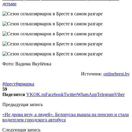
детьми
Фото: Вадима Якубёнка
Источник:
onlinebrest.by
#брест
#ярмарка
59
Поделится
VK
OK.ru
Facebook
Twitter
WhatsApp
Telegram
Viber
Предыдущая запись
«Не дрова везу, а людей». Белоруска вышла на пенсию и стала
водителем городского автобуса
Следующая запись