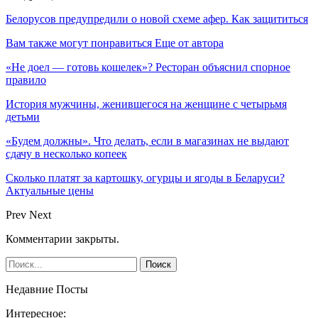
Белорусов предупредили о новой схеме афер. Как защититься
Вам также могут понравиться
Еще от автора
«Не доел — готовь кошелек»? Ресторан объяснил спорное
правило
История мужчины, женившегося на женщине с четырьмя
детьми
«Будем должны». Что делать, если в магазинах не выдают
сдачу в несколько копеек
Сколько платят за картошку, огурцы и ягоды в Беларуси?
Актуальные цены
Prev
Next
Комментарии закрыты.
Недавние Посты
Интересное: