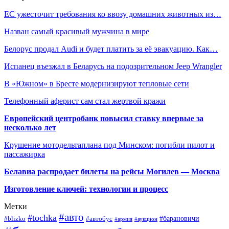
ЕС ужесточит требования ко ввозу домашних животных из…
Назван самый красивый мужчина в мире
Белорус продал Audi и будет платить за её эвакуацию. Как…
Испанец въезжал в Беларусь на подозрительном Jeep Wrangler
В «Южном» в Бресте модернизируют тепловые сети
Телефонный аферист сам стал жертвой кражи
Европейский центробанк повысил ставку впервые за
несколько лет
Крушение мотодельтаплана под Минском: погибли пилот и
пассажирка
Белавиа распродает билеты на рейсы Могилев — Москва
Изготовление ключей: технологии и процесс
Метки
#авто
#tochka
#автобус
#барановичи
#blizko
#армия
#аукцион