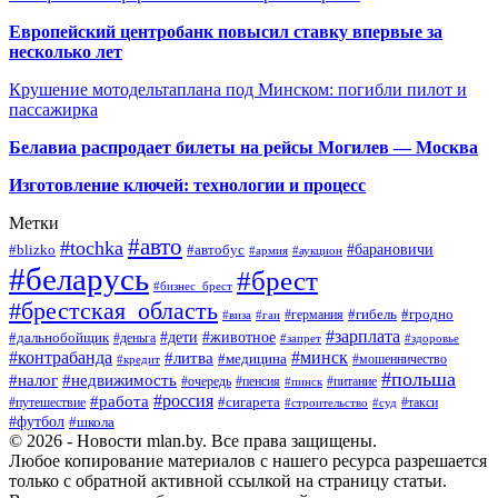
Европейский центробанк повысил ставку впервые за
несколько лет
Крушение мотодельтаплана под Минском: погибли пилот и
пассажирка
Белавиа распродает билеты на рейсы Могилев — Москва
Изготовление ключей: технологии и процесс
Метки
#авто
#tochka
#автобус
#барановичи
#blizko
#армия
#аукцион
#беларусь
#брест
#бизнес_брест
#брестская_область
#германия
#гибель
#гродно
#виза
#гаи
#зарплата
#дети
#животное
#дальнобойщик
#деньга
#запрет
#здоровье
#контрабанда
#минск
#литва
#медицина
#мошенничество
#кредит
#польша
#недвижимость
#налог
#пенсия
#питание
#очередь
#пинск
#россия
#работа
#сигарета
#путешествие
#такси
#строительство
#суд
#футбол
#школа
© 2026 - Новости mlan.by. Все права защищены.
Любое копирование материалов с нашего ресурса разрешается
только с обратной активной ссылкой на страницу статьи.