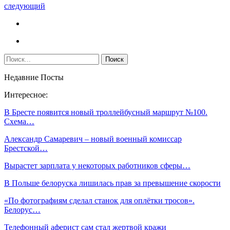
следующий
Недавние Посты
Интересное:
В Бресте появится новый троллейбусный маршрут №100.
Схема…
Александр Самаревич – новый военный комиссар
Брестской…
Вырастет зарплата у некоторых работников сферы…
В Польше белоруска лишилась прав за превышение скорости
«По фотографиям сделал станок для оплётки тросов».
Белорус…
Телефонный аферист сам стал жертвой кражи