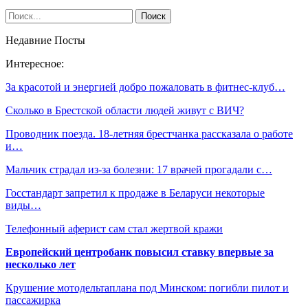
Недавние Посты
Интересное:
За красотой и энергией добро пожаловать в фитнес-клуб…
Сколько в Брестской области людей живут с ВИЧ?
Проводник поезда. 18-летняя брестчанка рассказала о работе
и…
Мальчик страдал из-за болезни: 17 врачей прогадали с…
Госстандарт запретил к продаже в Беларуси некоторые
виды…
Телефонный аферист сам стал жертвой кражи
Европейский центробанк повысил ставку впервые за
несколько лет
Крушение мотодельтаплана под Минском: погибли пилот и
пассажирка