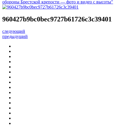
обороны Брестской крепости — фото и видео с высоты"
960427b9bc0bec9727b61726c3c39401
следующий
предыдущий