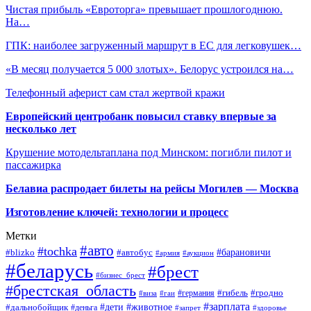
Чистая прибыль «Евроторга» превышает прошлогоднюю.
На…
ГПК: наиболее загруженный маршрут в ЕС для легковушек…
«В месяц получается 5 000 злотых». Белорус устроился на…
Телефонный аферист сам стал жертвой кражи
Европейский центробанк повысил ставку впервые за
несколько лет
Крушение мотодельтаплана под Минском: погибли пилот и
пассажирка
Белавиа распродает билеты на рейсы Могилев — Москва
Изготовление ключей: технологии и процесс
Метки
#авто
#tochka
#автобус
#барановичи
#blizko
#армия
#аукцион
#беларусь
#брест
#бизнес_брест
#брестская_область
#германия
#гибель
#гродно
#виза
#гаи
#зарплата
#дети
#животное
#дальнобойщик
#деньга
#запрет
#здоровье