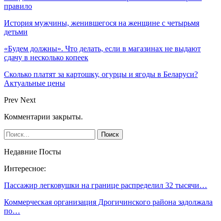
правило
История мужчины, женившегося на женщине с четырьмя
детьми
«Будем должны». Что делать, если в магазинах не выдают
сдачу в несколько копеек
Сколько платят за картошку, огурцы и ягоды в Беларуси?
Актуальные цены
Prev
Next
Комментарии закрыты.
Недавние Посты
Интересное:
Пассажир легковушки на границе распределил 32 тысячи…
Коммерческая организация Дрогичинского района задолжала
по…