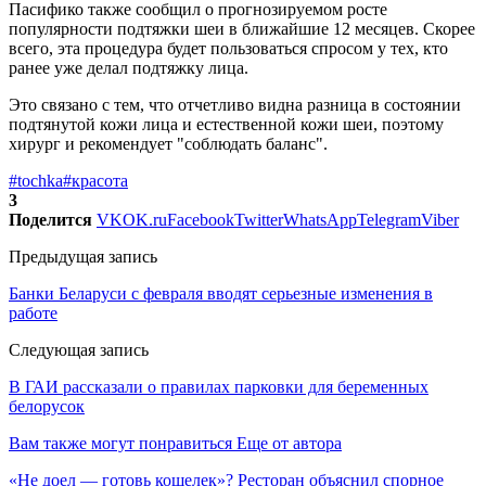
Пасифико также сообщил о прогнозируемом росте
популярности подтяжки шеи в ближайшие 12 месяцев. Скорее
всего, эта процедура будет пользоваться спросом у тех, кто
ранее уже делал подтяжку лица.
Это связано с тем, что отчетливо видна разница в состоянии
подтянутой кожи лица и естественной кожи шеи, поэтому
хирург и рекомендует "соблюдать баланс".
#tochka
#красота
3
Поделится
VK
OK.ru
Facebook
Twitter
WhatsApp
Telegram
Viber
Предыдущая запись
Банки Беларуси с февраля вводят серьезные изменения в
работе
Следующая запись
В ГАИ рассказали о правилах парковки для беременных
белорусок
Вам также могут понравиться
Еще от автора
«Не доел — готовь кошелек»? Ресторан объяснил спорное