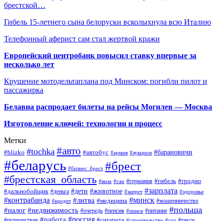
брестской…
Гибель 15-летнего сына белоруски всколыхнула всю Италию
Телефонный аферист сам стал жертвой кражи
Европейский центробанк повысил ставку впервые за
несколько лет
Крушение мотодельтаплана под Минском: погибли пилот и
пассажирка
Белавиа распродает билеты на рейсы Могилев — Москва
Изготовление ключей: технологии и процесс
Метки
#авто
#tochka
#автобус
#барановичи
#blizko
#армия
#аукцион
#беларусь
#брест
#бизнес_брест
#брестская_область
#германия
#гибель
#гродно
#виза
#гаи
#зарплата
#дети
#животное
#дальнобойщик
#деньга
#запрет
#здоровье
#контрабанда
#минск
#литва
#медицина
#мошенничество
#кредит
#польша
#недвижимость
#налог
#пенсия
#питание
#очередь
#пинск
#россия
#работа
#сигарета
#путешествие
#такси
#строительство
#суд