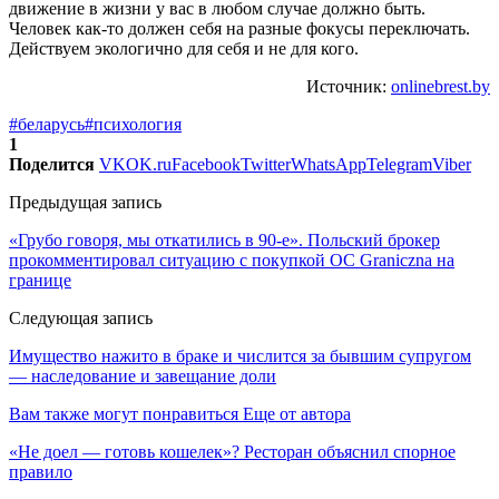
движение в жизни у вас в любом случае должно быть.
Человек как-то должен себя на разные фокусы переключать.
Действуем экологично для себя и не для кого.
Источник:
onlinebrest.by
#беларусь
#психология
1
Поделится
VK
OK.ru
Facebook
Twitter
WhatsApp
Telegram
Viber
Предыдущая запись
«Грубо говоря, мы откатились в 90-е». Польский брокер
прокомментировал ситуацию с покупкой ОС Graniczna на
границе
Следующая запись
Имущество нажито в браке и числится за бывшим супругом
— наследование и завещание доли
Вам также могут понравиться
Еще от автора
«Не доел — готовь кошелек»? Ресторан объяснил спорное
правило