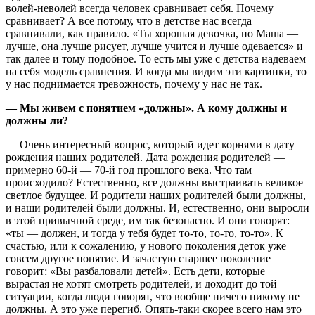
волей-неволей всегда человек сравнивает себя. Почему
сравнивает? А все потому, что в детстве нас всегда
сравнивали, как правило. «Ты хорошая девочка, но Маша —
лучше, она лучше рисует, лучше учится и лучше одевается» и
так далее и тому подобное. То есть мы уже с детства надеваем
на себя модель сравнения. И когда мы видим эти картинки, то
у нас поднимается тревожность, почему у нас не так.
— Мы живем с понятием «должны». А кому должны и
должны ли?
— Очень интересный вопрос, который идет корнями в дату
рождения наших родителей. Дата рождения родителей —
примерно 60-й — 70-й год прошлого века. Что там
происходило? Естественно, все должны выстраивать великое
светлое будущее. И родители наших родителей были должны,
и наши родителей были должны. И, естественно, они выросли
в этой привычной среде, им так безопасно. И они говорят:
«ты — должен, и тогда у тебя будет то-то, то-то, то-то». К
счастью, или к сожалению, у нового поколения деток уже
совсем другое понятие. И зачастую старшее поколение
говорит: «Вы разбаловали детей». Есть дети, которые
вырастая не хотят смотреть родителей, и доходит до той
ситуации, когда люди говорят, что вообще ничего никому не
должны. А это уже перегиб. Опять-таки скорее всего нам это