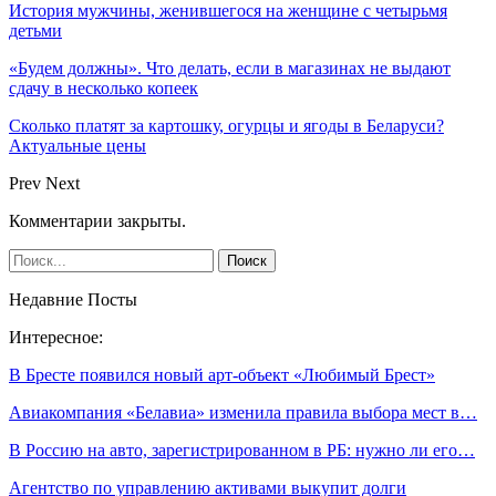
История мужчины, женившегося на женщине с четырьмя
детьми
«Будем должны». Что делать, если в магазинах не выдают
сдачу в несколько копеек
Сколько платят за картошку, огурцы и ягоды в Беларуси?
Актуальные цены
Prev
Next
Комментарии закрыты.
Недавние Посты
Интересное:
В Бресте появился новый арт-объект «Любимый Брест»
Авиакомпания «Белавиа» изменила правила выбора мест в…
В Россию на авто, зарегистрированном в РБ: нужно ли его…
Агентство по управлению активами выкупит долги