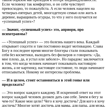
Если человеку так комфортно, и он себя чувствует
превосходно, то пожалуйста. А если человек нацелен на
четверых-пятерых детей, многодетную семью или жить в
деревне, выращивать огурцы, то что у него получается не
«успешный успех»?
— Значит, «успешный успех» это, априори, про
психотравмы?
— «Успешный успех» — это болезнь нашего века. Каждый
открывает соцсети и там постоянно видит мотивацию. Слава
Богу в последнее время многие блогеры стали показывать
себя без косметики, выходить без фильтров и говорить: «Да,
мне плохо, да, я устал или заболел». Но парадокс заключается
в том, что когда человек начинает показывать настоящую
жизнь, а не картинку, настоящее состояние, то люди начинают
отписываться. Никому не интересны проблемы.
— И в целом, стоит остановиться в этой гонке или
продолжать?
— Это вопрос каждого каждому. И искренний ответ на этот
вопрос каждый человек должен дать сам себе. Зачем я бегу за
чем-то? Какие мои цели? Чего я хочу достичь? Для кого я хочу
достичь? Многие хотят достичь для мамы, для папы, для мужа,