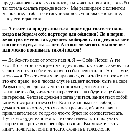
предпочитаешь, а какую книжку ты хочешь почитать, а что бы
ты хотела сделать прежде всего». Мы расширяем с клиентом
мышление, чтобы по итогу появилось «широкое» видение,
как у его терапевта.
— А стоит ли придерживаться пирамиды соответствия,
когда выбираем себе партнера для общения? Да и парни,
зачастую, именно так девушек выбирают: эта девушка мне
соответствует, а эта — нет. А стоит ли менять мышление
или можно принимать такой подход?
— Да бежать надо от этого парня. Я — Софи Лорен. А ты
кто? Вот с этой позицией мы идем в люди. Самое главное, что
я соответствую себе и чувствую себя превосходно. Это — мое,
и это — я. То есть если я не нравлюсь, если тебе не похожу, то
это его право, но в любом случае акцент должен быть на себе.
Разумеется, вы должны четко понимать, что если вы
развиваете себя, читаете интересуетесь, вы будете еще более
интересны. Человек должен всегда учиться, заниматься собой,
заниматься развитием себя. Если не заниматься собой, а
думать только о том, что я самая красивая, обаятельная и
привлекательная, то где-то что-то будет не соответствовать.
Пусть это будет ваш темп. Не обязательно идти получать
второе или третье высшее образование. Вы можете взять
книгу почитать, пойти в театр, сходить в галерею, но