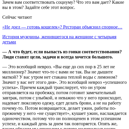
Зачем вам соответствовать социуму? Что это вам дает? Какие
вы в этом? Задайте себе этот вопрос.
Сейчас читают
«Не доел — готовь кошелек»? Ресторан объяснил спорное…
История мужчины, женившегося на женщине с четырьмя
детьми
— А что будет, если выпасть из гонки соответствования?
Люди ставят цели, задачи и всегда хочется большего.
— Это всеобщий невроз. «Вы еще до сих пор в 25 лет не
миллионер? Значит что-то с вами не так. Вы не дышите
маткой? У вас утром нет стакана теплой воды с лимоном?
Значит у вас нет этого дня». Это всеобщий невроз «успешного
успеха». Причем каждый транслирует, что он утром
отправляется на пробежку, потом готовит замечательный
завтрак, потом с улыбкой, и неважно что у него происходит,
надевает люксовую одежу, едет делать брови, а не на работу
почему-то. Потом возвращается, делает ужин, работы по-
прежнему у него «не существует», кушает ужин, наслаждается
одиночеством, потому что он полноценен в этом успешном
успехе, и каждый день за днем так повторяется. Опять же,
таким образом мы приходим к потере индивидуальности.