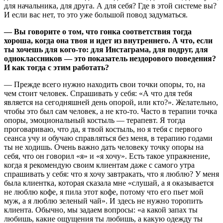
для начальника, для друга. А для себя? Где в этой системе вы?
И если вас нет, то это уже большой повод задуматься.
— Вы говорите о том, что гонка соответствия тогда
хороша, когда она твоя и идет из внутреннего. А что, если
ты хочешь для кого-то: для Инстаграма, для подруг, для
одноклассников — это показатель нездорового поведения?
И как тогда с этим работать?
— Прежде всего нужно находить свои точки опоры, то, на
чем стоит человек. Спрашивать у себя: «А что для тебя
является на сегодняшней день опорой, или кто?». Желательно,
чтобы это был сам человек, а не кто-то. Часто в терапии точка
опоры, эмоциональный костыль — терапевт. Я тогда
проговариваю, что да, я твой костыль, но я тебя с первого
сеанса учу и обучаю справляться без меня, в терапию годами
ты не ходишь. Очень важно дать человеку точку опоры на
себя, что он говорил «я» и «я хочу». Есть такое упражнение,
когда я рекомендую своим клиентам даже с самого утра
спрашивать у себя: что я хочу завтракать, что я люблю? У меня
была клиентка, которая сказала мне «слушай, а я оказывается
не люблю кофе, я пила этот кофе, потому что его пьет мой
муж, а я люблю зеленый чай». И здесь не нужно торопить
клиента. Обычно, мы задаем вопросы: «а какой запах ты
любишь, какие ощущения ты любишь, а какую одежду ты