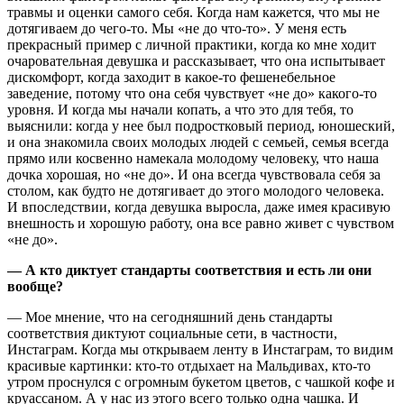
травмы и оценки самого себя. Когда нам кажется, что мы не
дотягиваем до чего-то. Мы «не до что-то». У меня есть
прекрасный пример с личной практики, когда ко мне ходит
очаровательная девушка и рассказывает, что она испытывает
дискомфорт, когда заходит в какое-то фешенебельное
заведение, потому что она себя чувствует «не до» какого-то
уровня. И когда мы начали копать, а что это для тебя, то
выяснили: когда у нее был подростковый период, юношеский,
и она знакомила своих молодых людей с семьей, семья всегда
прямо или косвенно намекала молодому человеку, что наша
дочка хорошая, но «не до». И она всегда чувствовала себя за
столом, как будто не дотягивает до этого молодого человека.
И впоследствии, когда девушка выросла, даже имея красивую
внешность и хорошую работу, она все равно живет с чувством
«не до».
— А кто диктует стандарты соответствия и есть ли они
вообще?
— Мое мнение, что на сегодняшний день стандарты
соответствия диктуют социальные сети, в частности,
Инстаграм. Когда мы открываем ленту в Инстаграм, то видим
красивые картинки: кто-то отдыхает на Мальдивах, кто-то
утром проснулся с огромным букетом цветов, с чашкой кофе и
круассаном. А у нас из этого всего только одна чашка. И