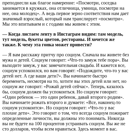
преподнесли как благое намерение: «Посмотри, соседка
занимается в кружках, она отличница, умница, посмотри на
нее, она молодец». А ведь первое зерно соответствия нам дает
значимый взрослый, который нам транслирует «посмотри».
Мы это впитываем и с годами мы живем с этим.
— Когда листаем ленту в Инстаграм видим: там модель,
тут модель, букеты цветов, рестораны. И хочется же
также. К чему эта гонка может привести?
— Я вам расскажу притчу про социум. Сначала вы живете без
мужа и детей. Социум говорит: «Что-то замуж тебе пора». Вы
выходите замуж, у вас замечательная свадьба. И кажется все,
социум успокоился, но вам говорят: «Подождите, что-то у вас
детей нет. А где ваши дети?». Вы начинаете быстро
беременеть, несмотря на то, хотите вы этих детей или нет, но
социум же говорит: «Рожай детей сейчас». Теперь, казалось
бы, социум должен бы успокоиться. Но социум говорит:
«Один ребенок — это один ребенок, давай второго родим».
Вы начинаете рожать второго и думаете: «Все, наконец-то
социум успокоится». Но социум говорит: «Что-то у вас
плохие дети». Это говорит о том, что всегда социум пожирает
определенные личности, вы должны это понимать. Никогда
вы не будете на 100 процентов устраивать социум. Вы же не
сто долларов, чтобы всем нравиться. Здесь момент в вас.