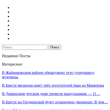
Недавние Посты
Интересное:
В Жабинковском районе обнаружено тело утонувшего
мужчины
В Бресте милиция ищет трёх посетителей бара на Машерова
В Дивинском детском доме провели выпускников — 11…
В Бресте на Гродненской будет ограничено движение. В чем…