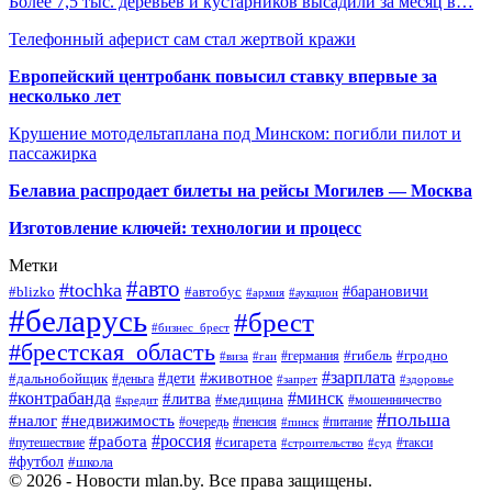
Более 7,5 тыс. деревьев и кустарников высадили за месяц в…
Телефонный аферист сам стал жертвой кражи
Европейский центробанк повысил ставку впервые за
несколько лет
Крушение мотодельтаплана под Минском: погибли пилот и
пассажирка
Белавиа распродает билеты на рейсы Могилев — Москва
Изготовление ключей: технологии и процесс
Метки
#авто
#tochka
#автобус
#барановичи
#blizko
#армия
#аукцион
#беларусь
#брест
#бизнес_брест
#брестская_область
#германия
#гибель
#гродно
#виза
#гаи
#зарплата
#дети
#животное
#дальнобойщик
#деньга
#запрет
#здоровье
#контрабанда
#минск
#литва
#медицина
#мошенничество
#кредит
#польша
#недвижимость
#налог
#пенсия
#питание
#очередь
#пинск
#россия
#работа
#сигарета
#путешествие
#такси
#строительство
#суд
#футбол
#школа
© 2026 - Новости mlan.by. Все права защищены.