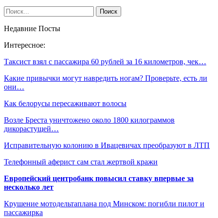
Недавние Посты
Интересное:
Таксист взял с пассажира 60 рублей за 16 километров, чек…
Какие привычки могут навредить ногам? Проверьте, есть ли
они…
Как белорусы пересаживают волосы
Возле Бреста уничтожено около 1800 килограммов
дикорастущей…
Исправительную колонию в Ивацевичах преобразуют в ЛТП
Телефонный аферист сам стал жертвой кражи
Европейский центробанк повысил ставку впервые за
несколько лет
Крушение мотодельтаплана под Минском: погибли пилот и
пассажирка