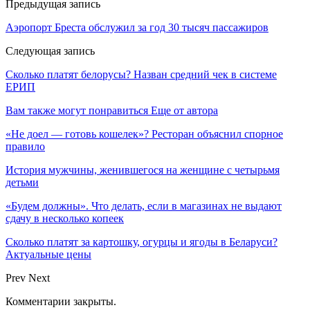
Предыдущая запись
Аэропорт Бреста обслужил за год 30 тысяч пассажиров
Следующая запись
Сколько платят белорусы? Назван средний чек в системе
ЕРИП
Вам также могут понравиться
Еще от автора
«Не доел — готовь кошелек»? Ресторан объяснил спорное
правило
История мужчины, женившегося на женщине с четырьмя
детьми
«Будем должны». Что делать, если в магазинах не выдают
сдачу в несколько копеек
Сколько платят за картошку, огурцы и ягоды в Беларуси?
Актуальные цены
Prev
Next
Комментарии закрыты.