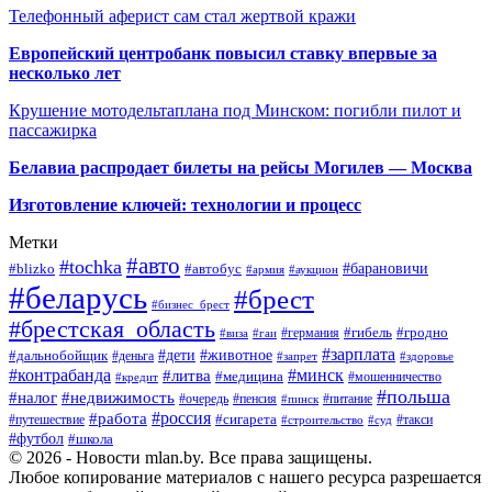
Телефонный аферист сам стал жертвой кражи
Европейский центробанк повысил ставку впервые за
несколько лет
Крушение мотодельтаплана под Минском: погибли пилот и
пассажирка
Белавиа распродает билеты на рейсы Могилев — Москва
Изготовление ключей: технологии и процесс
Метки
#авто
#tochka
#автобус
#барановичи
#blizko
#армия
#аукцион
#беларусь
#брест
#бизнес_брест
#брестская_область
#германия
#гибель
#гродно
#виза
#гаи
#зарплата
#дети
#животное
#дальнобойщик
#деньга
#запрет
#здоровье
#контрабанда
#минск
#литва
#медицина
#мошенничество
#кредит
#польша
#недвижимость
#налог
#пенсия
#питание
#очередь
#пинск
#россия
#работа
#сигарета
#путешествие
#такси
#строительство
#суд
#футбол
#школа
© 2026 - Новости mlan.by. Все права защищены.
Любое копирование материалов с нашего ресурса разрешается