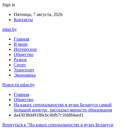
Sign in
Пятница, 7 августа, 2026
Контакты
mlan.by
Главная
В мире
Интересное
Общество
Разное
Спорт
Транспорт
Экономика
Новости mlan.by
Главная
Общество
На каких специальностях в вузах Беларуси самый
большой конкурс, рассказал министр образования
da43038d49180cbc4bfb7c1bfd84aed1
Вернуться к "На каких специальностях в вузах Беларуси