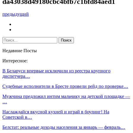
da43038d49180cbc4bfb7c1bfd84aed1
предыдущий
Недавние Посты
Интересное:
В Беларуси впервые исключили из реестра крупного
диспетчера…
Судебные исполнители в Бресте провели рейд по проверке…
Мужчина предложил интим мальчику на детской площадке —
…
Наслаждайся вкусной кухней и играй в боулинг! На
Советской в…
Белстат: реальные доходы населения за январь — февраль…