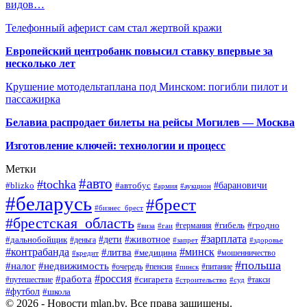
видов…
Телефонный аферист сам стал жертвой кражи
Европейский центробанк повысил ставку впервые за
несколько лет
Крушение мотодельтаплана под Минском: погибли пилот и
пассажирка
Белавиа распродает билеты на рейсы Могилев — Москва
Изготовление ключей: технологии и процесс
Метки
#авто
#tochka
#автобус
#барановичи
#blizko
#армия
#аукцион
#беларусь
#брест
#бизнес_брест
#брестская_область
#германия
#гибель
#гродно
#виза
#гаи
#зарплата
#дети
#животное
#дальнобойщик
#деньга
#запрет
#здоровье
#контрабанда
#минск
#литва
#медицина
#мошенничество
#кредит
#польша
#недвижимость
#налог
#пенсия
#питание
#очередь
#пинск
#россия
#работа
#сигарета
#путешествие
#такси
#строительство
#суд
#футбол
#школа
© 2026 - Новости mlan.by. Все права защищены.