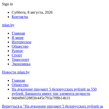
Sign in
Суббота, 8 августа, 2026
Контакты
mlan.by
Главная
В мире
Интересное
Общество
Разное
Спорт
Транспорт
Экономика
Новости mlan.by
Главная
Общество
На аукционе продают 5 белорусских рублей за 550
рублей. Банкнота имеет три элемента редкости
0dd4fb652885fe445e793a7ff8b14b31
Вернуться к "На аукционе продают 5 белорусских рублей за