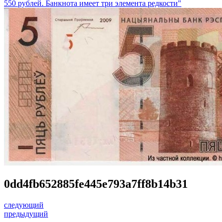
550 рублей. Банкнота имеет три элемента редкости"
0dd4fb652885fe445e793a7ff8b14b31
следующий
предыдущий