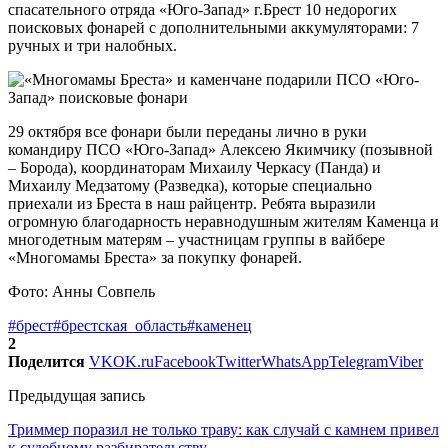
спасательного отряда «Юго-Запад» г.Брест 10 недорогих
поисковых фонарей с дополнительными аккумуляторами: 7
ручных и три налобных.
29 октября все фонари были переданы лично в руки
командиру ПСО «Юго-Запад» Алексею Якимчику (позывной
– Борода), координаторам Михаилу Черкасу (Панда) и
Михаилу Медзатому (Разведка), которые специально
приехали из Бреста в наш райцентр. Ребята выразили
огромную благодарность неравнодушным жителям Каменца и
многодетным матерям – участницам группы в вайбере
«Многомамы Бреста» за покупку фонарей.
Фото: Анны Совпель
#брест
#брестская_область
#каменец
2
Поделится
VK
OK.ru
Facebook
Twitter
WhatsApp
Telegram
Viber
Предыдущая запись
Триммер поразил не только траву: как случай с камнем привел
к судебному разбирательству