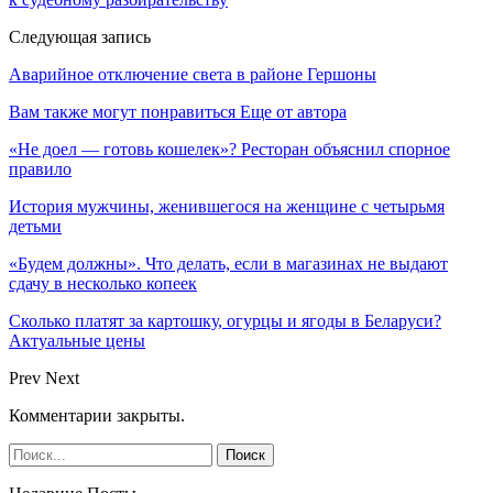
Следующая запись
Аварийное отключение света в районе Гершоны
Вам также могут понравиться
Еще от автора
«Не доел — готовь кошелек»? Ресторан объяснил спорное
правило
История мужчины, женившегося на женщине с четырьмя
детьми
«Будем должны». Что делать, если в магазинах не выдают
сдачу в несколько копеек
Сколько платят за картошку, огурцы и ягоды в Беларуси?
Актуальные цены
Prev
Next
Комментарии закрыты.