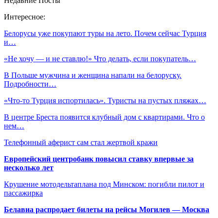
Недавние Посты
Интересное:
Белорусы уже покупают туры на лето. Почем сейчас Турция
и…
«Не хочу — и не ставлю!» Что делать, если покупатель…
В Польше мужчина и женщина напали на белоруску.
Подробности…
«Что-то Турция испортилась». Туристы на пустых пляжах…
В центре Бреста появится клубный дом с квартирами. Что о
нем…
Телефонный аферист сам стал жертвой кражи
Европейский центробанк повысил ставку впервые за
несколько лет
Крушение мотодельтаплана под Минском: погибли пилот и
пассажирка
Белавиа распродает билеты на рейсы Могилев — Москва