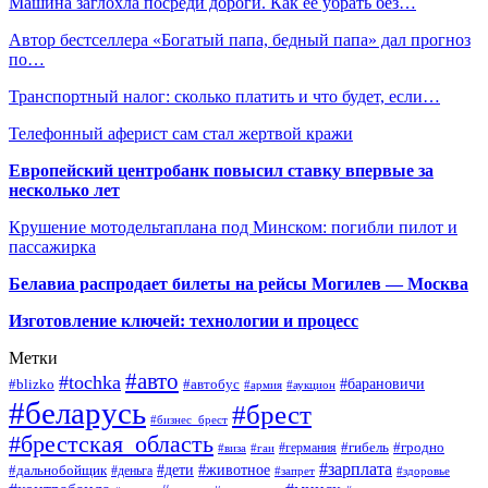
Машина заглохла посреди дороги. Как ее убрать без…
Автор бестселлера «Богатый папа, бедный папа» дал прогноз
по…
Транспортный налог: сколько платить и что будет, если…
Телефонный аферист сам стал жертвой кражи
Европейский центробанк повысил ставку впервые за
несколько лет
Крушение мотодельтаплана под Минском: погибли пилот и
пассажирка
Белавиа распродает билеты на рейсы Могилев — Москва
Изготовление ключей: технологии и процесс
Метки
#авто
#tochka
#автобус
#барановичи
#blizko
#армия
#аукцион
#беларусь
#брест
#бизнес_брест
#брестская_область
#германия
#гибель
#гродно
#виза
#гаи
#зарплата
#дети
#животное
#дальнобойщик
#деньга
#запрет
#здоровье