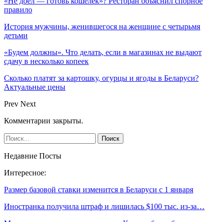
«Не доел — готовь кошелек»? Ресторан объяснил спорное
правило
История мужчины, женившегося на женщине с четырьмя
детьми
«Будем должны». Что делать, если в магазинах не выдают
сдачу в несколько копеек
Сколько платят за картошку, огурцы и ягоды в Беларуси?
Актуальные цены
Prev
Next
Комментарии закрыты.
Недавние Посты
Интересное:
Размер базовой ставки изменится в Беларуси с 1 января
Иностранка получила штраф и лишилась $100 тыс. из-за…