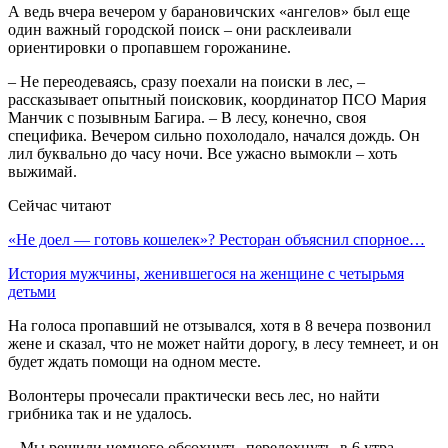
А ведь вчера вечером у барановичских «ангелов» был еще
один важный городской поиск – они расклеивали
ориентировки о пропавшем горожанине.
– Не переодеваясь, сразу поехали на поиски в лес, –
рассказывает опытный поисковик, координатор ПСО Мария
Манчик с позывным Багира. – В лесу, конечно, своя
специфика. Вечером сильно похолодало, начался дождь. Он
лил буквально до часу ночи. Все ужасно вымокли – хоть
выжимай.
Сейчас читают
«Не доел — готовь кошелек»? Ресторан объяснил спорное…
История мужчины, женившегося на женщине с четырьмя
детьми
На голоса пропавший не отзывался, хотя в 8 вечера позвонил
жене и сказал, что не может найти дорогу, в лесу темнеет, и он
будет ждать помощи на одном месте.
Волонтеры прочесали практически весь лес, но найти
грибника так и не удалось.
– Мы решили немного обсохнуть, передохнуть, в 6 утра