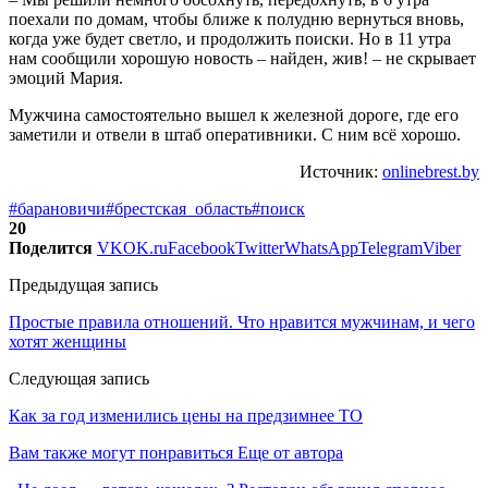
поехали по домам, чтобы ближе к полудню вернуться вновь,
когда уже будет светло, и продолжить поиски. Но в 11 утра
нам сообщили хорошую новость – найден, жив! – не скрывает
эмоций Мария.
Мужчина самостоятельно вышел к железной дороге, где его
заметили и отвели в штаб оперативники. С ним всё хорошо.
Источник:
onlinebrest.by
#барановичи
#брестская_область
#поиск
20
Поделится
VK
OK.ru
Facebook
Twitter
WhatsApp
Telegram
Viber
Предыдущая запись
Простые правила отношений. Что нравится мужчинам, и чего
хотят женщины
Следующая запись
Как за год изменились цены на предзимнее ТО
Вам также могут понравиться
Еще от автора