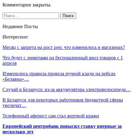
Комментарии закрыты.
Недавние Посты
Интересное:
Месяц с запрета на рост цен: что изменилось в магазинах?
Что будет с лимитами на беспошлинный ввоз товаров с 1
апреля
Изменились правила провоза ручной клади на рейсах
«Белавиа»…
Случай в Беларуси: из-за аккумулятора электровелосипеда…
В Беларуси для некоторых работников бюджетной сферы
увеличат…
Телефонный аферист сам стал жертвой кражи
Европейский центробанк повысил ставку впервые за
несколько лет