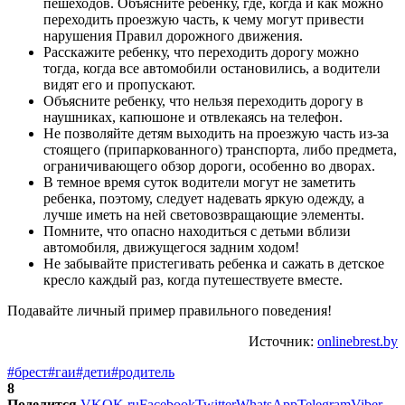
пешеходов. Объясните ребенку, где, когда и как можно
переходить проезжую часть, к чему могут привести
нарушения Правил дорожного движения.
Расскажите ребенку, что переходить дорогу можно
тогда, когда все автомобили остановились, а водители
видят его и пропускают.
Объясните ребенку, что нельзя переходить дорогу в
наушниках, капюшоне и отвлекаясь на телефон.
Не позволяйте детям выходить на проезжую часть из-за
стоящего (припаркованного) транспорта, либо предмета,
ограничивающего обзор дороги, особенно во дворах.
В темное время суток водители могут не заметить
ребенка, поэтому, следует надевать яркую одежду, а
лучше иметь на ней световозвращающие элементы.
Помните, что опасно находиться с детьми вблизи
автомобиля, движущегося задним ходом!
Не забывайте пристегивать ребенка и сажать в детское
кресло каждый раз, когда путешествуете вместе.
Подавайте личный пример правильного поведения!
Источник:
onlinebrest.by
#брест
#гаи
#дети
#родитель
8
Поделится
VK
OK.ru
Facebook
Twitter
WhatsApp
Telegram
Viber