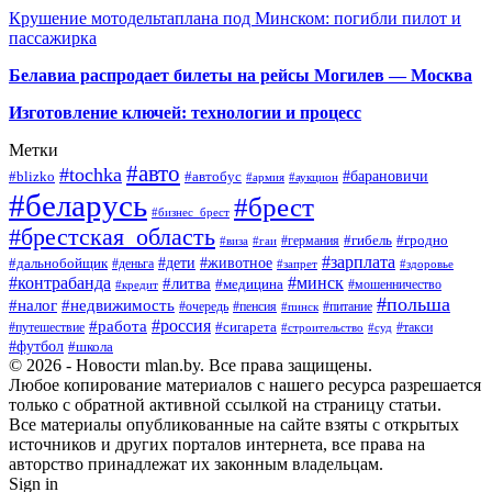
Крушение мотодельтаплана под Минском: погибли пилот и
пассажирка
Белавиа распродает билеты на рейсы Могилев — Москва
Изготовление ключей: технологии и процесс
Метки
#авто
#tochka
#автобус
#барановичи
#blizko
#армия
#аукцион
#беларусь
#брест
#бизнес_брест
#брестская_область
#германия
#гибель
#гродно
#виза
#гаи
#зарплата
#дети
#животное
#дальнобойщик
#деньга
#запрет
#здоровье
#контрабанда
#минск
#литва
#медицина
#мошенничество
#кредит
#польша
#недвижимость
#налог
#пенсия
#питание
#очередь
#пинск
#россия
#работа
#сигарета
#путешествие
#такси
#строительство
#суд
#футбол
#школа
© 2026 - Новости mlan.by. Все права защищены.
Любое копирование материалов с нашего ресурса разрешается
только с обратной активной ссылкой на страницу статьи.
Все материалы опубликованные на сайте взяты с открытых
источников и других порталов интернета, все права на
авторство принадлежат их законным владельцам.
Sign in