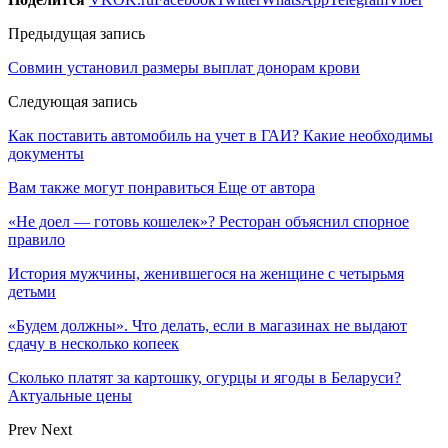
Предыдущая запись
Совмин установил размеры выплат донорам крови
Следующая запись
Как поставить автомобиль на учет в ГАИ? Какие необходимы
документы
Вам также могут понравиться
Еще от автора
«Не доел — готовь кошелек»? Ресторан объяснил спорное
правило
История мужчины, женившегося на женщине с четырьмя
детьми
«Будем должны». Что делать, если в магазинах не выдают
сдачу в несколько копеек
Сколько платят за картошку, огурцы и ягоды в Беларуси?
Актуальные цены
Prev
Next