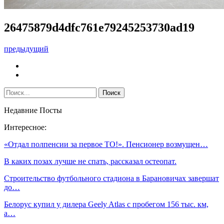
26475879d4dfc761e79245253730ad19
предыдущий
Недавние Посты
Интересное:
«Отдал полпенсии за первое ТО!». Пенсионер возмущен…
В каких позах лучше не спать, рассказал остеопат.
Строительство футбольного стадиона в Барановичах завершат
до…
Белорус купил у дилера Geely Atlas с пробегом 156 тыс. км,
а…