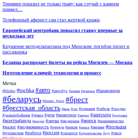
Триммер поразил не только траву: как случай с камнем
привел…
Телефонный аферист сам стал жертвой кражи
Европейский центробанк повысил ставку впервые за
несколько лет
Крушение мотодельтаплана под Минском: погибли пилот и
пассажирка
Белавиа распродает билеты на рейсы Могилев — Москва
Изготовление ключей: технологии и процесс
Метки
#авто
#tochka
#автобус
#барановичи
#blizko
#армия
#аукцион
#беларусь
#брест
#бизнес_брест
#брестская_область
#германия
#гибель
#гродно
#виза
#гаи
#зарплата
#дети
#животное
#дальнобойщик
#деньга
#запрет
#здоровье
#контрабанда
#минск
#литва
#медицина
#мошенничество
#кредит
#польша
#недвижимость
#налог
#пенсия
#питание
#очередь
#пинск
#россия
#работа
#сигарета
#путешествие
#такси
#строительство
#суд