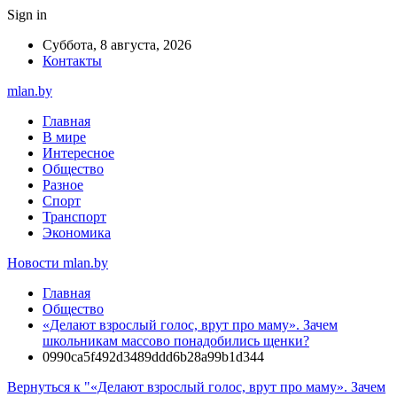
Sign in
Суббота, 8 августа, 2026
Контакты
mlan.by
Главная
В мире
Интересное
Общество
Разное
Спорт
Транспорт
Экономика
Новости mlan.by
Главная
Общество
«Делают взрослый голос, врут про маму». Зачем
школьникам массово понадобились щенки?
0990ca5f492d3489ddd6b28a99b1d344
Вернуться к "«Делают взрослый голос, врут про маму». Зачем