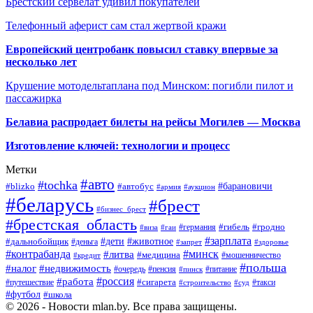
Брестский сервелат удивил покупателей
Телефонный аферист сам стал жертвой кражи
Европейский центробанк повысил ставку впервые за
несколько лет
Крушение мотодельтаплана под Минском: погибли пилот и
пассажирка
Белавиа распродает билеты на рейсы Могилев — Москва
Изготовление ключей: технологии и процесс
Метки
#авто
#tochka
#автобус
#барановичи
#blizko
#армия
#аукцион
#беларусь
#брест
#бизнес_брест
#брестская_область
#германия
#гибель
#гродно
#виза
#гаи
#зарплата
#дети
#животное
#дальнобойщик
#деньга
#запрет
#здоровье
#контрабанда
#минск
#литва
#медицина
#мошенничество
#кредит
#польша
#недвижимость
#налог
#пенсия
#питание
#очередь
#пинск
#россия
#работа
#сигарета
#путешествие
#такси
#строительство
#суд
#футбол
#школа
© 2026 - Новости mlan.by. Все права защищены.