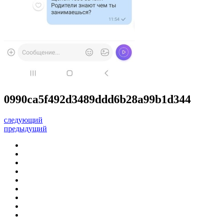
0990ca5f492d3489ddd6b28a99b1d344
следующий
предыдущий