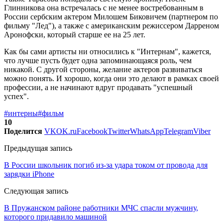
Глинникова она встречалась с не менее востребованным в
России сербским актером Милошем Биковичем (партнером по
фильму "Лед"), а также с американским режиссером Дарреном
Аронофски, который старше ее на 25 лет.
Как бы сами артисты ни относились к "Интернам", кажется,
что лучше пусть будет одна запоминающаяся роль, чем
никакой. С другой стороны, желание актеров развиваться
можно понять. И хорошо, когда они это делают в рамках своей
профессии, а не начинают вдруг продавать "успешный
успех".
#интерны
#фильм
10
Поделится
VK
OK.ru
Facebook
Twitter
WhatsApp
Telegram
Viber
Предыдущая запись
В России школьник погиб из-за удара током от провода для
зарядки iPhone
Следующая запись
В Пружанском районе работники МЧС спасли мужчину,
которого придавило машиной