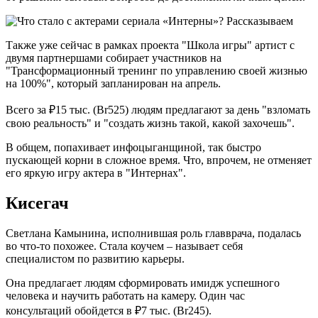
Также уже сейчас в рамках проекта "Школа игры" артист с
двумя партнершами собирает участников на
"Трансформационный тренинг по управлению своей жизнью
на 100%", который запланирован на апрель.
Всего за ₽15 тыс. (Br525) людям предлагают за день "взломать
свою реальность" и "создать жизнь такой, какой захочешь".
В общем, попахивает инфоцыганщиной, так быстро
пускающей корни в сложное время. Что, впрочем, не отменяет
его яркую игру актера в "Интернах".
Кисегач
Светлана Камынина, исполнившая роль главврача, подалась
во что-то похожее. Стала коучем – называет себя
специалистом по развитию карьеры.
Она предлагает людям сформировать имидж успешного
человека и научить работать на камеру. Один час
консультаций обойдется в ₽7 тыс. (Br245).