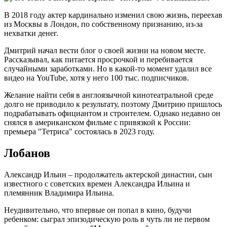
В 2018 году актер кардинально изменил свою жизнь, переехав
из Москвы в Лондон, по собственному признанию, из-за
нехватки денег.
Дмитрий начал вести блог о своей жизни на новом месте.
Рассказывал, как питается просрочкой и перебивается
случайными заработками. Но в какой-то момент удалил все
видео на YouTube, хотя у него 100 тыс. подписчиков.
Желание найти себя в англоязычной кинотеатральной среде
долго не приводило к результату, поэтому Дмитрию пришлось
подрабатывать официантом и строителем. Однако недавно он
снялся в американском фильме с привязкой к России:
премьера "Тетриса" состоялась в 2023 году.
Лобанов
Александр Ильин – продолжатель актерской династии, сын
известного с советских времен Александра Ильина и
племянник Владимира Ильина.
Неудивительно, что впервые он попал в кино, будучи
ребенком: сыграл эпизодическую роль в чуть ли не первом