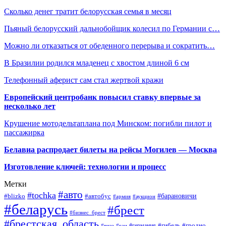
Сколько денег тратит белорусская семья в месяц
Пьяный белорусский дальнобойщик колесил по Германии с…
Можно ли отказаться от обеденного перерыва и сократить…
В Бразилии родился младенец с хвостом длиной 6 см
Телефонный аферист сам стал жертвой кражи
Европейский центробанк повысил ставку впервые за
несколько лет
Крушение мотодельтаплана под Минском: погибли пилот и
пассажирка
Белавиа распродает билеты на рейсы Могилев — Москва
Изготовление ключей: технологии и процесс
Метки
#авто
#tochka
#автобус
#барановичи
#blizko
#армия
#аукцион
#беларусь
#брест
#бизнес_брест
#брестская_область
#германия
#гибель
#гродно
#виза
#гаи