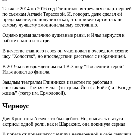
Также с 2014 по 2016 год Глинников встречался с партнершей
по съемкам Аглаей Тарасовой. И, говорят, даже сделал ей
предложение, но получил отказ, что привело артиста к не
самому лучшему эмоциональному состоянию.
Однако время залечило душевные раны, и Илья вернулся к
работе в кино и театре.
В качестве главного героя он участвовал в очередном сезоне
шоу "Холостяк", но впоследствии расстался с избранницей.
В 2019-м в возрожденном на ТВ-3 шоу "Последний герой"
Илья дошел до финала.
Заядлым театралам Глинников известен по работам в
спектаклях "Третья смена" (театр им. Йозефа Бойса) и "Всюду
жизнь" (театр им. Ермоловой).
Черноус
Для Кристины Асмус это был дебют. Но, опасаясь статуса
актрисы одной роли, как и Шаракоис, она покинула сериал.
В побеге от приевшегося амплуа неуверенной в себе девушки