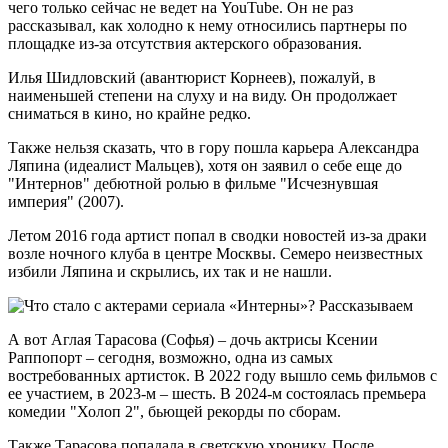
чего только сейчас не ведет на YouTube. Он не раз
рассказывал, как холодно к нему относились партнеры по
площадке из-за отсутствия актерского образования.
Илья Шидловский (авантюрист Корнеев), пожалуй, в
наименьшей степени на слуху и на виду. Он продолжает
сниматься в кино, но крайне редко.
Также нельзя сказать, что в гору пошла карьера Александра
Ляпина (идеалист Мальцев), хотя он заявил о себе еще до
"Интернов" дебютной ролью в фильме "Исчезнувшая
империя" (2007).
Летом 2016 года артист попал в сводки новостей из-за драки
возле ночного клуба в центре Москвы. Семеро неизвестных
избили Ляпина и скрылись, их так и не нашли.
А вот Аглая Тарасова (Софья) – дочь актрисы Ксении
Раппопорт – сегодня, возможно, одна из самых
востребованных артисток. В 2022 году вышло семь фильмов с
ее участием, в 2023-м – шесть. В 2024-м состоялась премьера
комедии "Холоп 2", бьющей рекорды по сборам.
Также Тарасова попадала в светскую хронику. После