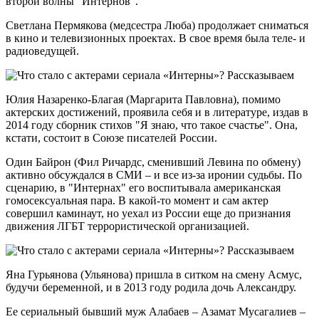
второй волны "Интернов".
Светлана Пермякова (медсестра Люба) продолжает сниматься
в кино и телевизионных проектах. В свое время была теле- и
радиоведущей.
Юлия Назаренко-Благая (Маргарита Павловна), помимо
актерских достижений, проявила себя и в литературе, издав в
2014 году сборник стихов "Я знаю, что такое счастье". Она,
кстати, состоит в Союзе писателей России.
Один Байрон (Фил Ричардс, сменивший Левина по обмену)
активно обсуждался в СМИ – и все из-за иронии судьбы. По
сценарию, в "Интернах" его воспитывала американская
гомосексуальная пара. В какой-то момент и сам актер
совершил каминаут, но уехал из России еще до признания
движения ЛГБТ террористической организацией.
Яна Гурьянова (Ульянова) пришла в ситком на смену Асмус,
будучи беременной, и в 2013 году родила дочь Александру.
Ее сериальный бывший муж Алабаев – Азамат Мусагалиев –