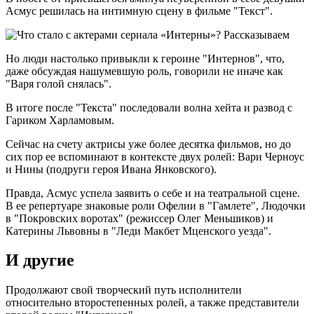
Асмус решилась на интимную сцену в фильме "Текст".
Но люди настолько привыкли к героине "Интернов", что,
даже обсуждая нашумевшую роль, говорили не иначе как
"Варя голой снялась".
В итоге после "Текста" последовали волна хейта и развод с
Гариком Харламовым.
Сейчас на счету актрисы уже более десятка фильмов, но до
сих пор ее вспоминают в контексте двух ролей: Вари Черноус
и Нины (подруги героя Ивана Янковского).
Правда, Асмус успела заявить о себе и на театральной сцене.
В ее репертуаре знаковые роли Офелии в "Гамлете", Людочки
в "Покровских воротах" (режиссер Олег Меньшиков) и
Катерины Львовны в "Леди Макбет Мценского уезда".
И другие
Продолжают свой творческий путь исполнители
относительно второстепенных ролей, а также представители