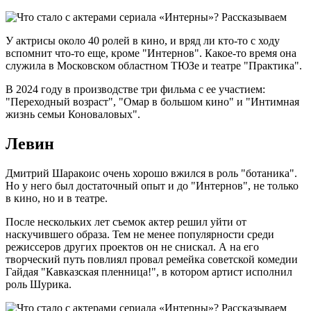
У актрисы около 40 ролей в кино, и вряд ли кто-то с ходу
вспомнит что-то еще, кроме "Интернов". Какое-то время она
служила в Московском областном ТЮЗе и театре "Практика".
В 2024 году в производстве три фильма с ее участием:
"Переходный возраст", "Омар в большом кино" и "Интимная
жизнь семьи Коноваловых".
Левин
Дмитрий Шаракоис очень хорошо вжился в роль "ботаника".
Но у него был достаточный опыт и до "Интернов", не только
в кино, но и в театре.
После нескольких лет съемок актер решил уйти от
наскучившего образа. Тем не менее популярности среди
режиссеров других проектов он не снискал. А на его
творческий путь повлиял провал ремейка советской комедии
Гайдая "Кавказская пленница!", в котором артист исполнил
роль Шурика.