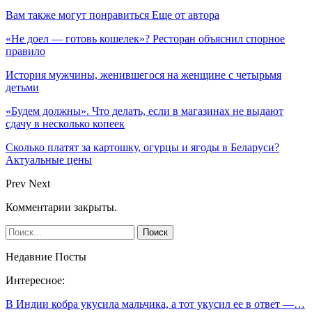
Вам также могут понравиться
Еще от автора
«Не доел — готовь кошелек»? Ресторан объяснил спорное
правило
История мужчины, женившегося на женщине с четырьмя
детьми
«Будем должны». Что делать, если в магазинах не выдают
сдачу в несколько копеек
Сколько платят за картошку, огурцы и ягоды в Беларуси?
Актуальные цены
Prev
Next
Комментарии закрыты.
Недавние Посты
Интересное:
В Индии кобра укусила мальчика, а тот укусил ее в ответ —…