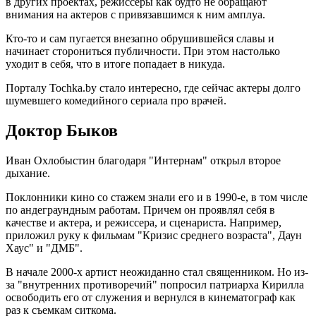
в других проектах, режиссеры как будто не обращают
внимания на актеров с привязавшимся к ним амплуа.
Кто-то и сам пугается внезапно обрушившейся славы и
начинает сторониться публичности. При этом настолько
уходит в себя, что в итоге попадает в никуда.
Порталу Tochka.by стало интересно, где сейчас актеры долго
шумевшего комедийного сериала про врачей.
Доктор Быков
Иван Охлобыстин благодаря "Интернам" открыл второе
дыхание.
Поклонники кино со стажем знали его и в 1990-е, в том числе
по андеграундным работам. Причем он проявлял себя в
качестве и актера, и режиссера, и сценариста. Например,
приложил руку к фильмам "Кризис среднего возраста", Даун
Хаус" и "ДМБ".
В начале 2000-х артист неожиданно стал священником. Но из-
за "внутренних противоречий" попросил патриарха Кирилла
освободить его от служения и вернулся в кинематограф как
раз к съемкам ситкома.