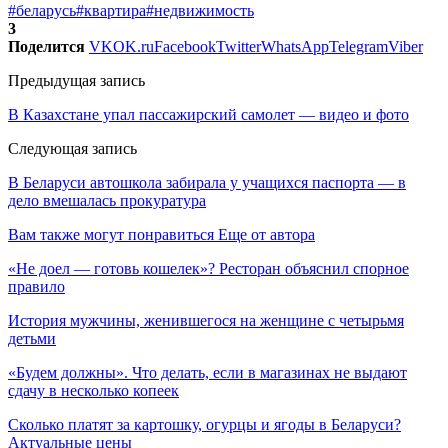
#беларусь
#квартира
#недвижимость
3
Поделится
VK
OK.ru
Facebook
Twitter
WhatsApp
Telegram
Viber
Предыдущая запись
В Казахстане упал пассажирский самолет — видео и фото
Следующая запись
В Беларуси автошкола забирала у учащихся паспорта — в
дело вмешалась прокуратура
Вам также могут понравиться
Еще от автора
«Не доел — готовь кошелек»? Ресторан объяснил спорное
правило
История мужчины, женившегося на женщине с четырьмя
детьми
«Будем должны». Что делать, если в магазинах не выдают
сдачу в несколько копеек
Сколько платят за картошку, огурцы и ягоды в Беларуси?
Актуальные цены