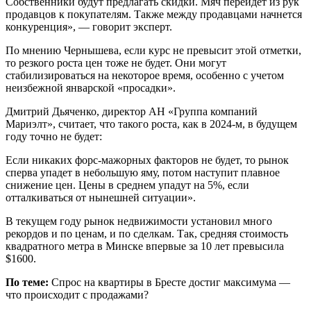
Собственники будут предлагать скидки. Мяч перейдет из рук
продавцов к покупателям. Также между продавцами начнется
конкуренция», — говорит эксперт.
По мнению Чернышева, если курс не превысит этой отметки,
то резкого роста цен тоже не будет. Они могут
стабилизироваться на некоторое время, особенно с учетом
неизбежной январской «просадки».
Дмитрий Дьяченко, директор АН «Группа компаний
Мариэлт», считает, что такого роста, как в 2024-м, в будущем
году точно не будет:
Если никаких форс-мажорных факторов не будет, то рынок
сперва упадет в небольшую яму, потом наступит плавное
снижение цен. Цены в среднем упадут на 5%, если
отталкиваться от нынешней ситуации».
В текущем году рынок недвижимости установил много
рекордов и по ценам, и по сделкам. Так, средняя стоимость
квадратного метра в Минске впервые за 10 лет превысила
$1600.
По теме:
Спрос на квартиры в Бресте достиг максимума —
что происходит с продажами?