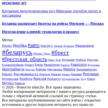
несколько лет
Крушение мотодельтаплана под Минском: погибли пилот и
пассажирка
Белавиа распродает билеты на рейсы Могилев — Москва
Изготовление ключей: технологии и процесс
Метки
#авто
#tochka
#автобус
#барановичи
#blizko
#армия
#аукцион
#беларусь
#брест
#бизнес_брест
#брестская_область
#германия
#гибель
#гродно
#виза
#гаи
#зарплата
#дети
#животное
#дальнобойщик
#деньга
#запрет
#здоровье
#контрабанда
#минск
#литва
#медицина
#мошенничество
#кредит
#польша
#недвижимость
#налог
#пенсия
#питание
#очередь
#пинск
#россия
#работа
#сигарета
#путешествие
#такси
#строительство
#суд
#футбол
#школа
© 2026 - Новости mlan.by. Все права защищены.
Любое копирование материалов с нашего ресурса разрешается
только с обратной активной ссылкой на страницу статьи.
Все материалы опубликованные на сайте взяты с открытых
источников и других порталов интернета, все права на