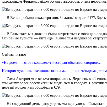
художником Фриденсрайхом Хундертвассером, очень неординарн
— В Вене пробыли также три дня. За жильё отдали €177. Здесь 
— В Гальштате мы должны были встретиться с моей двоюродной
Основные туристы — китайцы. Жильё там недешёвое: стартует о
Сейчас читают
«Не доел — готовь кошелек»? Ресторан объяснил спорное…
История мужчины, женившегося на женщине с четырьмя деть
— Сама Австрия мне весьма понравилась. Деревень в обычном
там живут более обеспеченные люди, чем в городах. Практичес
первый ночлег нам обошёлся в €79.
— На следующий день, рано утром, мы вернулись в Гальштат —