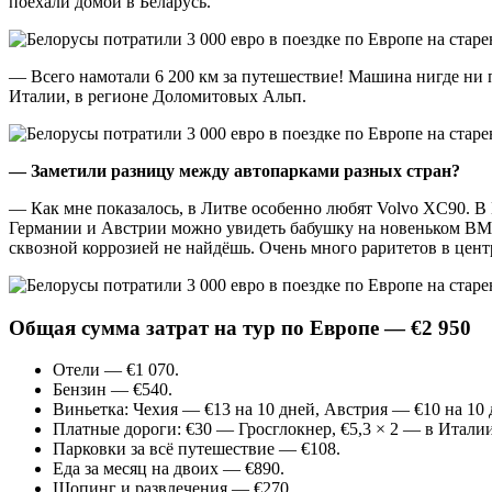
поехали домой в Беларусь.
— Всего намотали 6 200 км за путешествие! Машина нигде ни п
Италии, в регионе Доломитовых Альп.
— Заметили разницу между автопарками разных стран?
— Как мне показалось, в Литве особенно любят Volvo XC90. В 
Германии и Австрии можно увидеть бабушку на новеньком BMW 
сквозной коррозией не найдёшь. Очень много раритетов в це
Общая сумма затрат на тур по Европе —
€
2 950
Отели — €1 070.
Бензин — €540.
Виньетка: Чехия — €13 на 10 дней, Австрия — €10 на 10 
Платные дороги: €30 — Гросглокнер, €5,3 × 2 — в Италии
Парковки за всё путешествие — €108.
Еда за месяц на двоих — €890.
Шопинг и развлечения — €270.