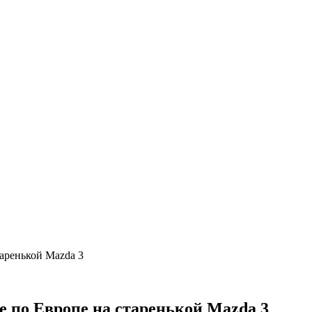
таренькой Mazda 3
ке по Европе на старенькой Mazda 3