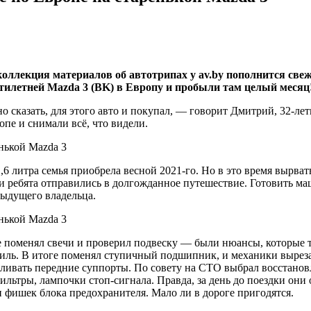
ро коллекция материалов об автотрипах у av.by пополнится с
илетней Mazda 3 (BK) в Европу и пробыли там целый месяц! 
сказать, для этого авто и покупал, — говорит Дмитрий, 32-лет
опе и снимали всё, что видели.
,6 литра семья приобрела весной 2021-го. Но в это время вырва
 и ребята отправились в долгожданное путешествие. Готовить м
дыдущего владельца.
 поменял свечи и проверил подвеску — были нюансы, которые т
иль. В итоге поменял ступичный подшипник, и механики вырезал
вливать передние суппорты. По совету на СТО выбрал восстано
льтры, лампочки стоп-сигнала. Правда, за день до поездки они
фишек блока предохранителя. Мало ли в дороге пригодятся.