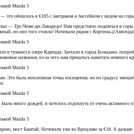
— это обошлось в €105 с завтраком и бассейном с видом на горы
п — Тре-Чиме-ди-Лаваредо! Нам предстояло подняться в горы п
ожный, но оно того стоило! Ночевали рядом с Кортина-д'Ампецц
 в тумане) и озеро Карецца. Заехали в город Больцано, попробо
аковые названия, из-за чего нам пришлось намотать немного кр
м. Это была неосновная точка посещения, но по градусу эмоци
н.
 Было много дождей, и хотелось отдохнуть от очень активного 
ю, мост Баштай. Ночевали уже во Вроцлаве за €18. А дальше о