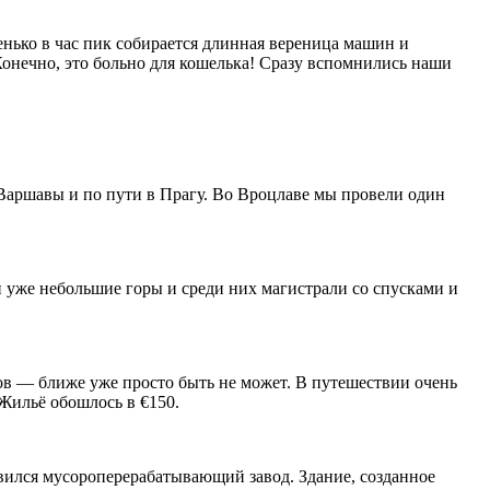
енько в час пик собирается длинная вереница машин и
 Конечно, это больно для кошелька! Сразу вспомнились наши
 Варшавы и по пути в Прагу. Во Вроцлаве мы провели один
и уже небольшие горы и среди них магистрали со спусками и
ров — ближе уже просто быть не может. В путешествии очень
Жильё обошлось в €150.
вился мусороперерабатывающий завод. Здание, созданное