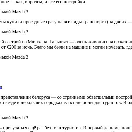
ое — как, впрочем, и все его постройки.
мы купили проездные сразу на все виды транспорта (на двоих — €
 сестрой из Мюнхена. Гальштат — очень живописная и сказочна
т €200 за ночь. Благо мы были на машине и могли ночевать, где
ми
 представлении белоруса — со странными обветшалыми построй
ки везде в небольших городках есть пансионы для туристов. В о
 прогуляться ещё раз без толп туристов. В первый день мы пош