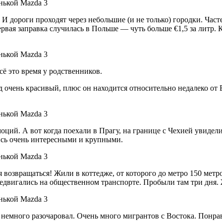
И дороги проходят через небольшие (и не только) городки. Част
ервая заправка случилась в Польше — чуть больше €1,5 за литр.
ё это время у родственников.
д очень красивый, плюс он находится относительно недалеко от
ций. А вот когда поехали в Прагу, на границе с Чехией увидел
ись очень интересными и крупными.
 возвращаться! Жили в коттедже, от которого до метро 150 мет
едвигались на общественном транспорте. Пробыли там три дня. 
 немного разочаровал. Очень много мигрантов с Востока. Понра