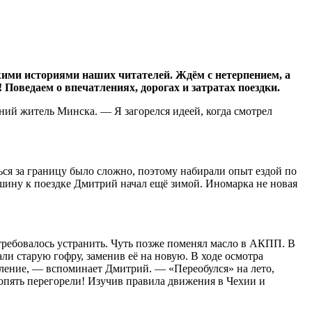
вежими историями наших читателей. Ждём с нетерпением, а
Поведаем о впечатлениях, дорогах и затратах поездки.
ний житель Минска. — Я загорелся идеей, когда смотрел
ться за границу было сложно, поэтому набирали опыт ездой по
ашину к поездке Дмитрий начал ещё зимой. Иномарка не новая
ребовалось устранить. Чуть позже поменял масло в АКПП. В
и старую гофру, заменив её на новую. В ходе осмотра
вление, — вспоминает Дмитрий. — «Переобулся» на лето,
 опять перегорели! Изучив правила движения в Чехии и