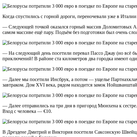
Когда спустились с горной дороги, переночевали уже в Италии 
— Следующей точкой оказался горный массив Доломитовых Аль
самом массиве ещё пару. Подъём без подготовки был очень сл
— На следующий день посетили перевал Пассо Джау (но всё было
приключений! В районе ста километров два городка имеют один
— Далее мы посетили Инсбрук, а потом — ущелье Партнахклам
завтраком. Дом XVI века, рядом находится замок Нойшванштай
— Далее отправились на три дня в пригород Мюнхена к сестре.
Вход с человека — €10.
В Дрездене Дмитрий и Виктория посетили Саксонскую Швейцари