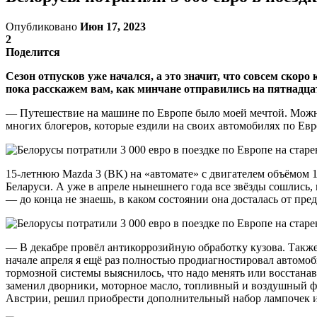
Опубликовано
Июн 17, 2023
2
Поделится
Сезон отпусков уже начался, а это значит, что совсем ско
пока расскажем вам, как минчане отправились на пятнадцат
— Путешествие на машине по Европе было моей мечтой. Можно 
многих блогеров, которые ездили на своих автомобилях по Евр
15-летнюю Mazda 3 (BK) на «автомате» с двигателем объёмом 1
Беларуси. А уже в апреле нынешнего года все звёзды сошлись,
— до конца не знаешь, в каком состоянии она досталась от пре
— В декабре провёл антикоррозийную обработку кузова. Также
начале апреля я ещё раз полностью продиагностировал автомоб
тормозной системы выяснилось, что надо менять или восстана
заменил дворники, моторное масло, топливный и воздушный фи
Австрии, решил приобрести дополнительный набор лампочек и 