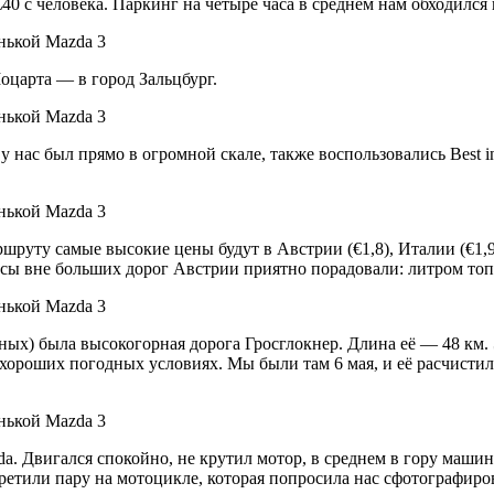
40 с человека. Паркинг на четыре часа в среднем нам обходился в
царта — в город Зальцбург.
ас был прямо в огромной скале, также воспользовались Best in 
ршруту самые высокие цены будут в Австрии (€1,8), Италии (€1,9
йсы вне больших дорог Австрии приятно порадовали: литром топ
х) была высокогорная дорога Гросглокнер. Длина её — 48 км. Э
 хороших погодных условиях. Мы были там 6 мая, и её расчистили
 Двигался спокойно, не крутил мотор, в среднем в гору машина 
етили пару на мотоцикле, которая попросила нас сфотографирова