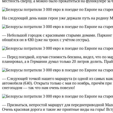
местность сверху, а можно было прокатиться на фуникулёре за €
На следующий день наши герои уже держали путь на родину Мо
— Небольшой городок с красивыми старыми домами. Паркинг у н
обошёлся он в €80 (уже на троих с учётом сестры).
— Перед поездкой, изучая стоимость бензина, видел, что по ма
планировал, а в Германии думал только 20 литров долить. Пра
— Следующей точкой нашего маршрута (и одной из самых важны
автомобиля (€40). Открыта только с мая по ноябрь, причём при
снегопадом — так что нам очень повезло!
— Признаться, непростой маршрут для переднеприводной Mazda.
Очень красивая дорога и такие же приятные виды на горы! Встр