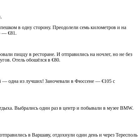
.
ешком в одну сторону. Преодолели семь километров и на
о — €81.
вали пиццу в ресторане. И отправились на ночлег, но не без
угов. Отель обошёлся в €80.
й — одна из лучших! Заночевали в Фюссене — €105 с
отдыха. Выбрались один раз в центр и побывали в музее BMW.
тправились в Варшаву, отдохнули один день и через Тересполь