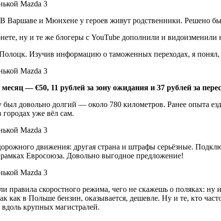
В Варшаве и Мюнхене у героев живут родственники. Решено был
нете, ну и те же блогеры с YouTube дополнили и видоизменили
Полоцк. Изучив информацию о таможенных переходах, я понял, ч
 месяц — €50, 11 рублей за зону ожидания и 37 рублей за пере
был довольно долгий — около 780 километров. Ранее опыта езды
 городах уже вёл сам.
дорожного движения: другая страна и штрафы серьёзные. Подкл
 в рамках Евросоюза. Довольно выгодное предложение!
 правила скоростного режима, чего не скажешь о поляках: ну и
к как в Польше бензин, оказывается, дешевле. Ну и те, кто част
х вдоль крупных магистралей.