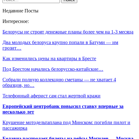
Недавние Посты
Интересное:
Белорусы не строят денежные планы более чем на 1-3 месяца
Два молодых белоруса крупно попали в Батуми — им
грозит…
Как изменились цены на квартиры в Бресте
Под Брестом начались белорусско-китайские…
Собрали полную коллекцию сметаны — не хватает 4
образцов, но…
Телефонный аферист сам стал жертвой кражи
Европейский центробанк повысил ставку впервые за
несколько лет
Крушение мотодельтаплана под Минском: погибли пилот и
пассажирка
Белавиа распродает билеты на рейсы Могилев — Москва