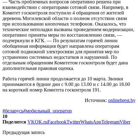
— Часть проблемных вопросов оперативно решена при
взаимодействии с операторами сотовой связи. Например, в
Комитет госконтроля поступило 4 обращения от жителей
деревень Могилевской области о полном отсутствии связи
при использовании кнопочных телефонов. Оказалось, что
технические неполадки вызваны проведением модернизации,
оперативно приняты меры по восстановлению связи, —
подчеркнули в КГК. — По результатам горячей линии
обобщенная информация будет направлена операторам
сотовой подвижной электросвязи для принятия мер по
устранению системных недостатков и нарушений. По
отдельным обращениям Комитетом госконтроля будет дана
дополнительная правовая оценка.
Работа горячей линии продолжается до 10 марта. Звонки
принимаются в будние дни с 9.00 до 13.00 и с 14.00 до 18.00
на короткий номер Комитета госконтроля 191.
Источник:
onlinebrest.by
#беларусь
#мобильный_оператор
10
Поделится
VK
OK.ru
Facebook
Twitter
WhatsApp
Telegram
Viber
Предыдущая запись