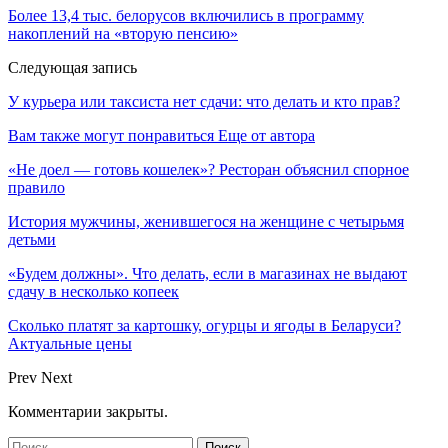
Более 13,4 тыс. белорусов включились в программу
накоплений на «вторую пенсию»
Следующая запись
У курьера или таксиста нет сдачи: что делать и кто прав?
Вам также могут понравиться
Еще от автора
«Не доел — готовь кошелек»? Ресторан объяснил спорное
правило
История мужчины, женившегося на женщине с четырьмя
детьми
«Будем должны». Что делать, если в магазинах не выдают
сдачу в несколько копеек
Сколько платят за картошку, огурцы и ягоды в Беларуси?
Актуальные цены
Prev
Next
Комментарии закрыты.