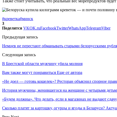
Также стоит учитывать, что реальный вес морепродуктов будет
#креветка
#минск
3
Поделится
VK
OK.ru
Facebook
Twitter
WhatsApp
Telegram
Viber
Предыдущая запись
Немцев не перестают обманывать старыми белорусскими рубл
Следующая запись
В Брестской области мужчину убила молния
Вам также могут понравиться
Еще от автора
«Не доел — готовь кошелек»? Ресторан объяснил спорное прав
История мужчины, женившегося на женщине с четырьмя деть
«Будем должны». Что делать, если в магазинах не выдают сдачу
Сколько платят за картошку, огурцы и ягоды в Беларуси? Акту
Prev
Next