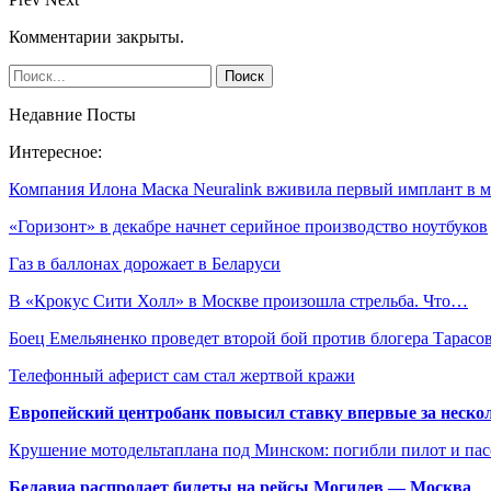
Комментарии закрыты.
Недавние Посты
Интересное:
Компания Илона Маска Neuralink вживила первый имплант в 
«Горизонт» в декабре начнет серийное производство ноутбуков
Газ в баллонах дорожает в Беларуси
В «Крокус Сити Холл» в Москве произошла стрельба. Что…
Боец Емельяненко проведет второй бой против блогера Тарас
Телефонный аферист сам стал жертвой кражи
Европейский центробанк повысил ставку впервые за нескол
Крушение мотодельтаплана под Минском: погибли пилот и па
Белавиа распродает билеты на рейсы Могилев — Москва