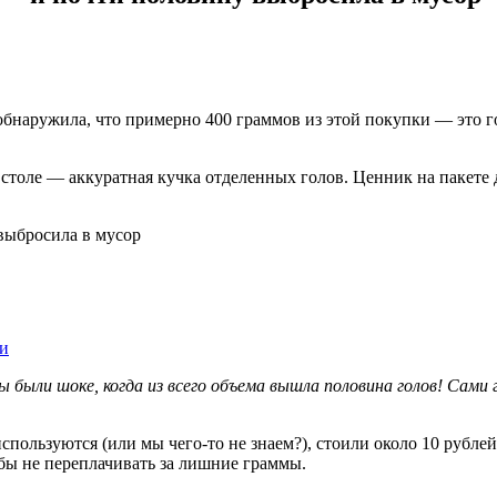
ма обнаружила, что примерно 400 граммов из этой покупки — эт
столе — аккуратная кучка отделенных голов. Ценник на пакете д
ми
ы были шоке, когда из всего объема вышла половина голов! Сами 
используются (или мы чего-то не знаем?), стоили около 10 рубле
бы не переплачивать за лишние граммы.