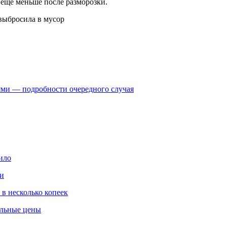
 еще меньше после разморозки.
ями — подробности очередного случая
ило
ми
 в несколько копеек
альные цены