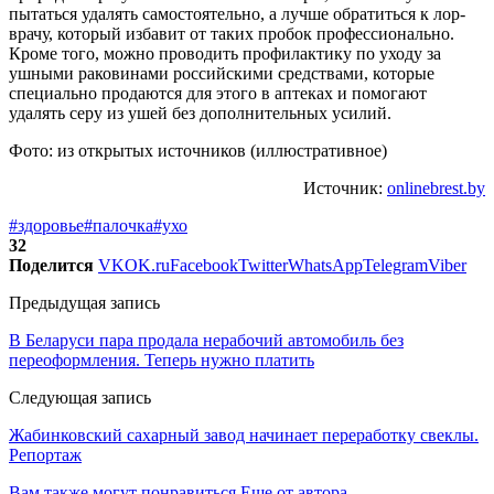
пытаться удалять самостоятельно, а лучше обратиться к лор-
врачу, который избавит от таких пробок профессионально.
Кроме того, можно проводить профилактику по уходу за
ушными раковинами российскими средствами, которые
специально продаются для этого в аптеках и помогают
удалять серу из ушей без дополнительных усилий.
Фото: из открытых источников (иллюстративное)
Источник:
onlinebrest.by
#здоровье
#палочка
#ухо
32
Поделится
VK
OK.ru
Facebook
Twitter
WhatsApp
Telegram
Viber
Предыдущая запись
В Беларуси пара продала нерабочий автомобиль без
переоформления. Теперь нужно платить
Следующая запись
Жабинковский сахарный завод начинает переработку свеклы.
Репортаж
Вам также могут понравиться
Еще от автора