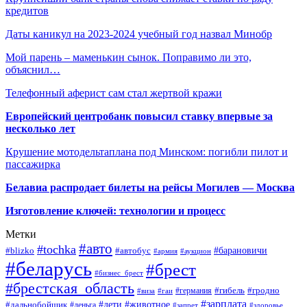
кредитов
Даты каникул на 2023-2024 учебный год назвал Минобр
Мой парень – маменькин сынок. Поправимо ли это,
объяснил…
Телефонный аферист сам стал жертвой кражи
Европейский центробанк повысил ставку впервые за
несколько лет
Крушение мотодельтаплана под Минском: погибли пилот и
пассажирка
Белавиа распродает билеты на рейсы Могилев — Москва
Изготовление ключей: технологии и процесс
Метки
#авто
#tochka
#автобус
#барановичи
#blizko
#армия
#аукцион
#беларусь
#брест
#бизнес_брест
#брестская_область
#германия
#гибель
#гродно
#виза
#гаи
#зарплата
#дети
#животное
#дальнобойщик
#деньга
#запрет
#здоровье