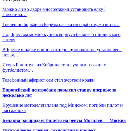
Можно ли во дворе многоэтажки установить ёлку?
Пояснила…
Тренер по борьбе из Берёзы рассказал о работе, жизни и…
Под Брестом можно купить корпуса бывшего пионерского
лагеря
В Бресте в парке воинов-интернационалистов установлена
новая…
Игорь Бриштель из Кобрина стал лучшим пляжным
футболистом…
Телефонный аферист сам стал жертвой кражи
Европейский центробанк повысил ставку впервые за
несколько лет
Крушение мотодельтаплана под Минском: погибли пилот и
пассажирка
Белавиа распродает билеты на рейсы Могилев — Москва
Изготовление ключей: технологии и процесс