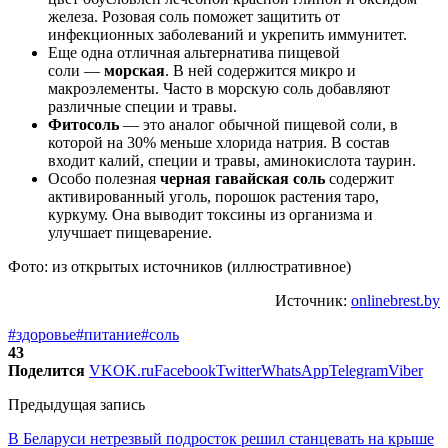
железа. Розовая соль поможет защитить от
инфекционных заболеваний и укрепить иммунитет.
Еще одна отличная альтернатива пищевой
соли —
морская
. В ней содержится микро и
макроэлементы. Часто в морскую соль добавляют
различные специи и травы.
Фитосоль
— это аналог обычной пищевой соли, в
которой на 30% меньше хлорида натрия. В состав
входит калий, специи и травы, аминокислота таурин.
Особо полезная
черная гавайская соль
содержит
активированный уголь, порошок растения таро,
куркуму. Она выводит токсины из организма и
улучшает пищеварение.
Фото: из открытых источников (иллюстративное)
Источник:
onlinebrest.by
#здоровье
#питание
#соль
43
Поделится
VK
OK.ru
Facebook
Twitter
WhatsApp
Telegram
Viber
Предыдущая запись
В Беларуси нетрезвый подросток решил станцевать на крыше