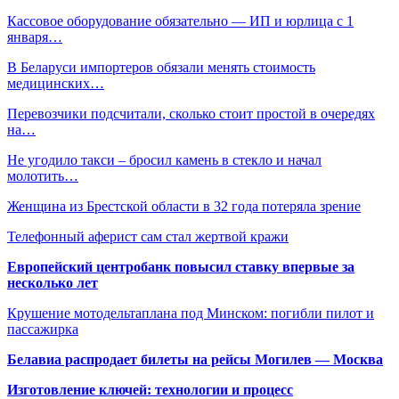
Кассовое оборудование обязательно — ИП и юрлица с 1
января…
В Беларуси импортеров обязали менять стоимость
медицинских…
Перевозчики подсчитали, сколько стоит простой в очередях
на…
Не угодило такси – бросил камень в стекло и начал
молотить…
Женщина из Брестской области в 32 года потеряла зрение
Телефонный аферист сам стал жертвой кражи
Европейский центробанк повысил ставку впервые за
несколько лет
Крушение мотодельтаплана под Минском: погибли пилот и
пассажирка
Белавиа распродает билеты на рейсы Могилев — Москва
Изготовление ключей: технологии и процесс