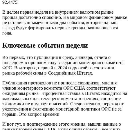
92,4475.
В целом первая неделя на внутреннем валютном рынке
прошла достаточно спокойно. На мировом финансовом рынке
не остались незамеченными два события, которые на наш
взгляд будут формировать первые тренды начинающегося
года.
Ключевые события недели
Во-первых, это публикация в среду, 3 января, отчёта о
последнем в прошлом году заседании монетарного комитета
ФРС. Во-вторых, первый в 2024 году отчёт о состоянии
рынка рабочей силы в Соединённых Штатах.
Публикация протоколов не принесла сюрпризов, мнения
членов монетарного комитета ФРС США соответствуют
ожиданиям рынка – процентная ставка в Штатах находится на
максимальных для текущего момента значениях, состояние
экономики не внушает опасений. Следовательно, переход от
ужесточения к смягчению монетарной политики ФРС не за
горами. Это вопрос времени.
И вот тут, в подтверждение этого мнения, вышли данные о
рынке рабочей силы США. Если одним словом – всё у них