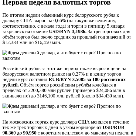
Первая неделя валютных торгов
По итогам недели обменный курс белорусского рубля к
доллару США вырос на 0,66% (на такую же величину,
соответственно, с начала года) и торги в пятницу 5 января
закрылись на отметке
USD/BYN 3,1986.
За три торговых дня
объём торгов был около средних за прошлый год значений от
$12,383 млн до $16,450 млн.
Российский рубль за этот же период также вырос в цене на
белорусском валютном рынке на 0,27% и к концу торгов
недели курс составил
RUB/BYN 3,5085 за 100 российских
рублей.
Объём торгов российским рублём колебался в
пределах от 2200,380 млн рублей (примерно $24,086 млн в
эквиваленте) до 3146,100 млн рублей (около $34,430 млн).
На московских торгах курс доллара США менялся в течение
тех же трёх торговых дней в узком коридоре
от USD/RUB
90,360 до 90,950
с коротким всплеском до максимума недели в