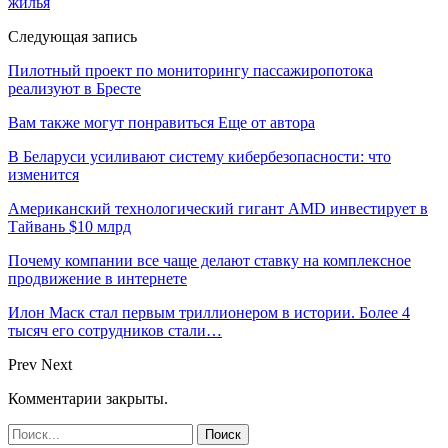
жилья
Следующая запись
Пилотный проект по мониторингу пассажиропотока
реализуют в Бресте
Вам также могут понравиться
Еще от автора
В Беларуси усиливают систему кибербезопасности: что
изменится
Американский технологический гигант AMD инвестирует в
Тайвань $10 млрд
Почему компании все чаще делают ставку на комплексное
продвижение в интернете
Илон Маск стал первым триллионером в истории. Более 4
тысяч его сотрудников стали…
Prev
Next
Комментарии закрыты.