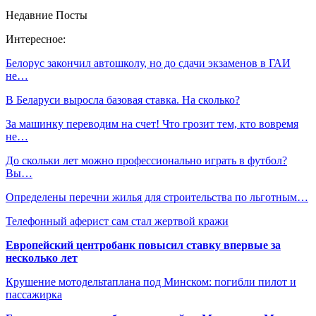
Недавние Посты
Интересное:
Белорус закончил автошколу, но до сдачи экзаменов в ГАИ
не…
В Беларуси выросла базовая ставка. На сколько?
За машинку переводим на счет! Что грозит тем, кто вовремя
не…
До скольки лет можно профессионально играть в футбол?
Вы…
Определены перечни жилья для строительства по льготным…
Телефонный аферист сам стал жертвой кражи
Европейский центробанк повысил ставку впервые за
несколько лет
Крушение мотодельтаплана под Минском: погибли пилот и
пассажирка