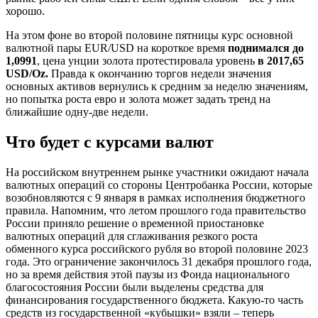
хорошо.
На этом фоне во второй половине пятницы курс основной
валютной пары EUR/USD на короткое время
поднимался до
1,0991
, цена унции золота протестировала уровень
в 2017,65
USD/Oz.
Правда к окончанию торгов недели значения
основных активов вернулись к средним за неделю значениям,
но попытка роста евро и золота может задать тренд на
ближайшие одну-две недели.
Что будет с курсами валют
На российском внутреннем рынке участники ожидают начала
валютных операций со стороны Центробанка России, которые
возобновляются с 9 января в рамках исполнения бюджетного
правила. Напомним, что летом прошлого года правительство
России приняло решение о временной приостановке
валютных операций для сглаживания резкого роста
обменного курса российского рубля во второй половине 2023
года. Это ограничение закончилось 31 декабря прошлого года,
но за время действия этой паузы из Фонда национального
благосостояния России были выделены средства для
финансирования государственного бюджета. Какую-то часть
средств из государственной «кубышки» взяли – теперь