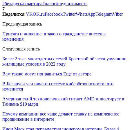
#беларусь
#квартира
#налог
#недвижимость
7
Поделится
VK
OK.ru
Facebook
Twitter
WhatsApp
Telegram
Viber
Предыдущая запись
Присяга и лишение: в закон о гражданстве внесены
изменения
Следующая запись
Более 2 тыс. многодетных семей Брестской области улучшили
жилищные условия в 2022 году
Вам также могут понравиться
Еще от автора
В Беларуси усиливают систему кибербезопасности: что
изменится
Американский технологический гигант AMD инвестирует в
Тайвань $10 млрд
Почему компании все чаще делают ставку на комплексное
продвижение в интернете
Илон Маск стал первым триллионером в истории. Более 4