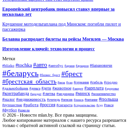
Европейский центробанк повысил ставку впервые за
несколько лет
Крушение мотодельтаплана под Минском: погибли пилот и
пассажирка
Белавиа распродает билеты на рейсы Могилев — Москва
Изготовление ключей: технологии и процесс
Метки
#авто
#tochka
#автобус
#барановичи
#blizko
#армия
#аукцион
#беларусь
#брест
#бизнес_брест
#брестская_область
#германия
#гибель
#гродно
#виза
#гаи
#зарплата
#дети
#животное
#дальнобойщик
#деньга
#запрет
#здоровье
#контрабанда
#минск
#литва
#медицина
#мошенничество
#кредит
#польша
#недвижимость
#налог
#пенсия
#питание
#очередь
#пинск
#россия
#работа
#сигарета
#путешествие
#такси
#строительство
#суд
#футбол
#школа
© 2026 - Новости mlan.by. Все права защищены.
Любое копирование материалов с нашего ресурса разрешается
только с обратной активной ссылкой на страницу статьи.