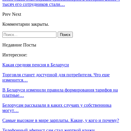
тысяч его сотрудников стали…
Prev
Next
Комментарии закрыты.
Недавние Посты
Интересное:
Какая средняя пенсия в Беларуси
Торговля станет доступной для потребителя. Что еще
изменится…
В Беларуси изменили правила формирования тарифов на
платные…
Белорусам рассказали в каких случаях у собственника
могут…
Самые высокие в мире зарплаты. Какие, у кого и почему?
Телефонный аферист сам стал жертвой кражи