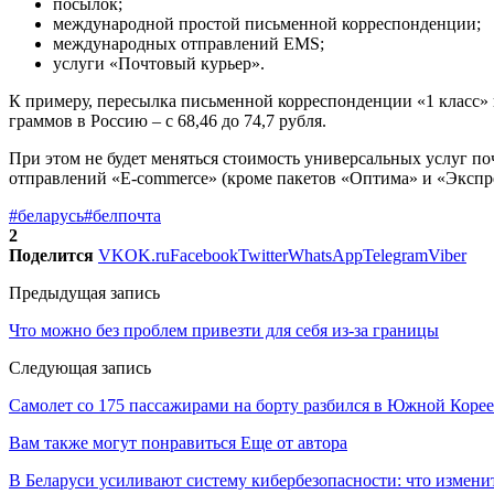
посылок;
международной простой письменной корреспонденции;
международных отправлений ЕМS;
услуги «Почтовый курьер».
К примеру, пересылка письменной корреспонденции «1 класс» п
граммов в Россию – с 68,46 до 74,7 рубля.
При этом не будет меняться стоимость универсальных услуг по
отправлений «E-commerce» (кроме пакетов «Оптима» и «Экспре
#беларусь
#белпочта
2
Поделится
VK
OK.ru
Facebook
Twitter
WhatsApp
Telegram
Viber
Предыдущая запись
Что можно без проблем привезти для себя из-за границы
Следующая запись
Самолет со 175 пассажирами на борту разбился в Южной Коре
Вам также могут понравиться
Еще от автора
В Беларуси усиливают систему кибербезопасности: что измени