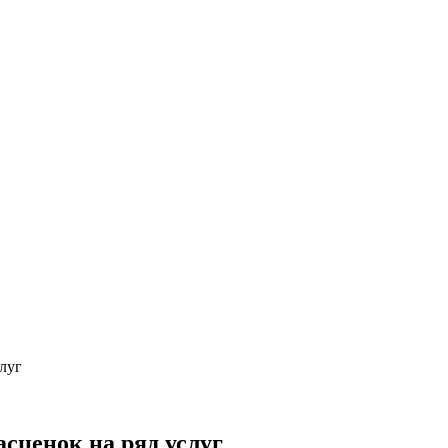
луг
сценок на ряд услуг