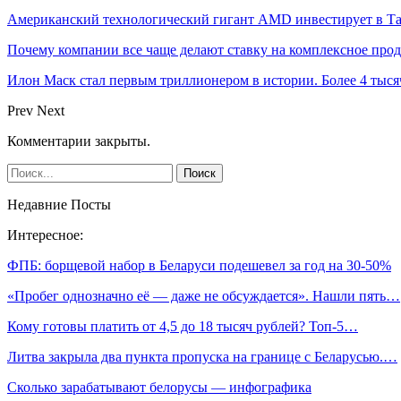
Американский технологический гигант AMD инвестирует в Та
Почему компании все чаще делают ставку на комплексное про
Илон Маск стал первым триллионером в истории. Более 4 тыся
Prev
Next
Комментарии закрыты.
Недавние Посты
Интересное:
ФПБ: борщевой набор в Беларуси подешевел за год на 30-50%
«Пробег однозначно её — даже не обсуждается». Нашли пять…
Кому готовы платить от 4,5 до 18 тысяч рублей? Топ-5…
Литва закрыла два пункта пропуска на границе с Беларусью.…
Сколько зарабатывают белорусы — инфографика