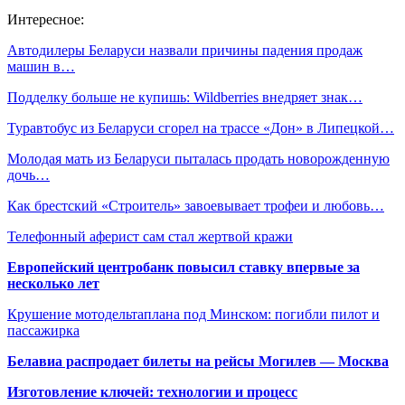
Интересное:
Автодилеры Беларуси назвали причины падения продаж
машин в…
Подделку больше не купишь: Wildberries внедряет знак…
Туравтобус из Беларуси сгорел на трассе «Дон» в Липецкой…
Молодая мать из Беларуси пыталась продать новорожденную
дочь…
Как брестский «Строитель» завоевывает трофеи и любовь…
Телефонный аферист сам стал жертвой кражи
Европейский центробанк повысил ставку впервые за
несколько лет
Крушение мотодельтаплана под Минском: погибли пилот и
пассажирка
Белавиа распродает билеты на рейсы Могилев — Москва
Изготовление ключей: технологии и процесс