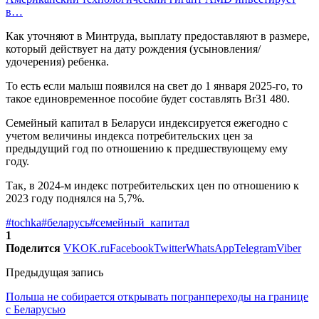
в…
Как уточняют в Минтруда, выплату предоставляют в размере,
который действует на дату рождения (усыновления/
удочерения) ребенка.
То есть если малыш появился на свет до 1 января 2025-го, то
такое единовременное пособие будет составлять Br31 480.
Семейный капитал в Беларуси индексируется ежегодно с
учетом величины индекса потребительских цен за
предыдущий год по отношению к предшествующему ему
году.
Так, в 2024-м индекс потребительских цен по отношению к
2023 году поднялся на 5,7%.
#tochka
#беларусь
#семейный_капитал
1
Поделится
VK
OK.ru
Facebook
Twitter
WhatsApp
Telegram
Viber
Предыдущая запись
Польша не собирается открывать погранпереходы на границе
с Беларусью