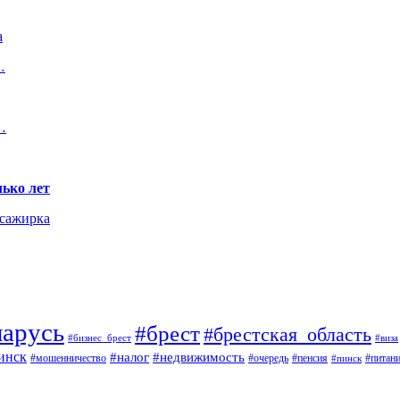
а
…
…
ько лет
ссажирка
ларусь
#брест
#брестская_область
#виза
#бизнес_брест
инск
#недвижимость
#налог
#мошенничество
#пенсия
#питан
#очередь
#пинск