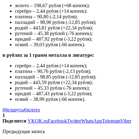
золото – 198,67 рубля (+68 копеек);
серебро – 2,44 рубля (+14 копеек);
платина – 90,80 (-2,14 рубля);
палладий – 98,90 рубля (-12,85 рубля);
родий – 443,81 рубля (+22,34 рубля);
рутений – 45,38 рублей (-76 копеек);
иридий – 487,92 рубля (-3,22 рубля);
осмий – 39,03 рубля (-66 копеек).
в рублях за 1 грамм металла в лигатуре:
серебро – 2,44 рубля (+14 копеек);
платина – 90,76 рубля (-2,13 рубля);
палладий – 98,85 рубля (-12,85 рубля);
родий – 443,59 рубля (+22,34 рубля);
рутений – 45,33 рубля (-76 копеек);
иридий – 487,43 рубля (-3,22 рубля);
осмий – 38,99 рубля (-66 копеек).
#беларусь
#золото
1
Поделится
VK
OK.ru
Facebook
Twitter
WhatsApp
Telegram
Viber
Предыдущая запись