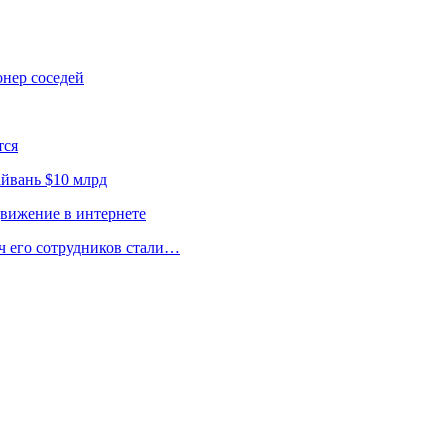
онер соседей
тся
йвань $10 млрд
движение в интернете
ч его сотрудников стали…