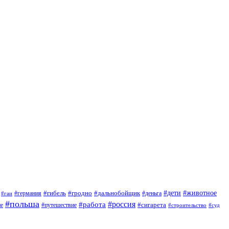
#дети
#животное
#германия
#гибель
#гродно
#дальнобойщик
#деньга
#гаи
#польша
#россия
#работа
#сигарета
ие
#путешествие
#строительство
#суд