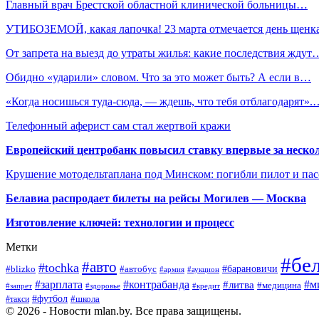
Главный врач Брестской областной клинической больницы…
УТИБОЗЕМОЙ, какая лапочка! 23 марта отмечается день щенк
От запрета на выезд до утраты жилья: какие последствия ждут
Обидно «ударили» словом. Что за это может быть? А если в…
«Когда носишься туда-сюда, — ждешь, что тебя отблагодарят».
Телефонный аферист сам стал жертвой кражи
Европейский центробанк повысил ставку впервые за нескол
Крушение мотодельтаплана под Минском: погибли пилот и па
Белавиа распродает билеты на рейсы Могилев — Москва
Изготовление ключей: технологии и процесс
Метки
#бе
#авто
#tochka
#автобус
#барановичи
#blizko
#армия
#аукцион
#зарплата
#контрабанда
#м
#литва
#медицина
#запрет
#здоровье
#кредит
#футбол
#школа
#такси
© 2026 - Новости mlan.by. Все права защищены.