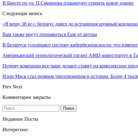
В Бресте по ул. П.Смирнова планируют строить новое здание
Следующая запись
«Я вешу 38 кг»: белорус довел до истощения шумный кондици
Вам также могут понравиться
Еще от автора
В Беларуси усиливают систему кибербезопасности: что измени
Американский технологический гигант AMD инвестирует в Та
Почему компании все чаще делают ставку на комплексное про
Илон Маск стал первым триллионером в истории. Более 4 тыся
Prev
Next
Комментарии закрыты.
Недавние Посты
Интересное: