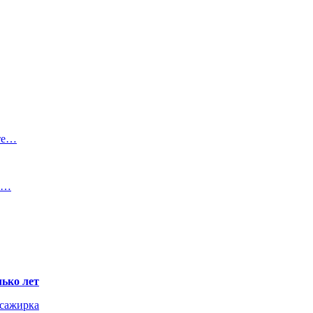
те…
на…
ько лет
ссажирка