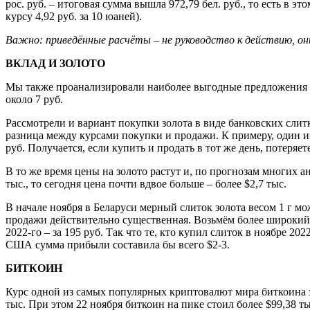
рос. руб. – итоговая сумма вышла 972,79 бел. руб., то есть в э
курсу 4,92 руб. за 10 юаней).
Важно: приведённые расчёты – не руководство к действию, о
ВКЛАД И ЗОЛОТО
Мы также проанализировали наиболее выгодные предложения ру
около 7 руб.
Рассмотрели и вариант покупки золота в виде банковских слит
разница между курсами покупки и продажи. К примеру, один из 
руб. Получается, если купить и продать в тот же день, потеряет
В то же время цены на золото растут и, по прогнозам многих а
тыс., то сегодня цена почти вдвое больше – более $2,7 тыс.
В начале ноября в Беларуси мерный слиток золота весом 1 г мо
продажи действительно существенная. Возьмём более широкий в
2022-го – за 195 руб. Так что те, кто купил слиток в ноябре 20
США сумма прибыли составила бы всего $2-3.
БИТКОИН
Курс одной из самых популярных криптовалют мира биткоина за 
тыс. При этом 22 ноября биткоин на пике стоил более $99,38 тыс