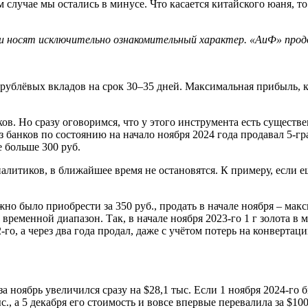
том случае мы остались в минусе. Что касается китайского юаня, 
ни носят исключительно ознакомительный характер. «АиФ» прод
блёвых вкладов на срок 30–35 дней. Максимальная прибыль, кот
ков. Но сразу оговоримся, что у этого инструмента есть сущес
банков по состоянию на начало ноября 2024 года продавал 5-гра
е больше 300 руб.
налитиков, в ближайшее время не остановятся. К примеру, если е
жно было приобрести за 350 руб., продать в начале ноября – макс
ременной диапазон. Так, в начале ноября 2023-го 1 г золота в м
22-го, а через два года продал, даже с учётом потерь на конверт
ноябрь увеличился сразу на $28,1 тыс. Если 1 ноября 2024-го би
., а 5 декабря его стоимость и вовсе впервые перевалила за $100