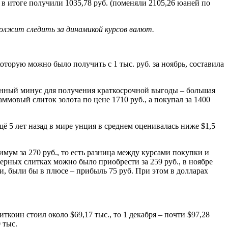
то в итоге получили 1035,78 руб. (поменяли 2105,26 юаней по
олжит следить за динамикой курсов валют.
орую можно было получить с 1 тыс. руб. за ноябрь, составила
твенный минус для получения краткосрочной выгоды – большая
ммовый слиток золота по цене 1710 руб., а покупал за 1400
щё 5 лет назад в мире унция в среднем оценивалась ниже $1,5
имум за 270 руб., то есть разница между курсами покупки и
ерных слитках можно было приобрести за 259 руб., в ноябре
ации, были бы в плюсе – прибыль 75 руб. При этом в долларах
ткоин стоил около $69,17 тыс., то 1 декабря – почти $97,28
 тыс.