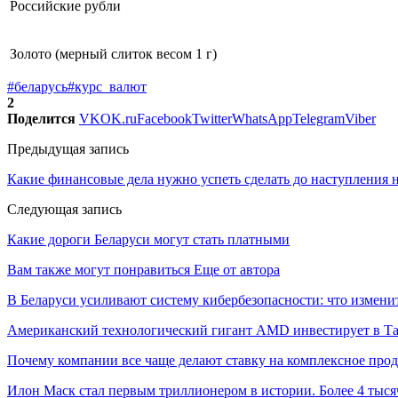
Российские рубли
Золото (мерный слиток весом 1 г)
#беларусь
#курс_валют
2
Поделится
VK
OK.ru
Facebook
Twitter
WhatsApp
Telegram
Viber
Предыдущая запись
Какие финансовые дела нужно успеть сделать до наступления н
Следующая запись
Какие дороги Беларуси могут стать платными
Вам также могут понравиться
Еще от автора
В Беларуси усиливают систему кибербезопасности: что измени
Американский технологический гигант AMD инвестирует в Та
Почему компании все чаще делают ставку на комплексное про
Илон Маск стал первым триллионером в истории. Более 4 тыся