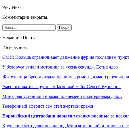
Prev
Next
Комментарии закрыты.
Недавние Посты
Интересное:
СМИ: Польша ограничивает движение фур на последнем пунк
У белоруса угнали мотоцикл за «семь секунд». Есть видео
Жительница Бреста отдала машину в ремонт, а мастер решил 
Умер основатель группы «Ласковый май» Сергей Кузнецов
Минздрав установил нормы по времени и материалам для…
Телефонный аферист сам стал жертвой кражи
Европейский центробанк повысил ставку впервые за нескол
Крушение мотодельтаплана под Минском: погибли пилот и па