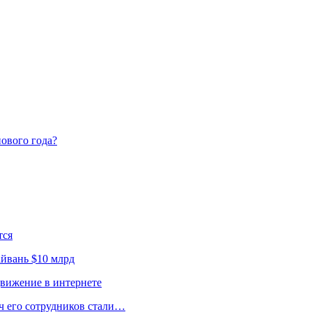
ового года?
тся
йвань $10 млрд
движение в интернете
ч его сотрудников стали…