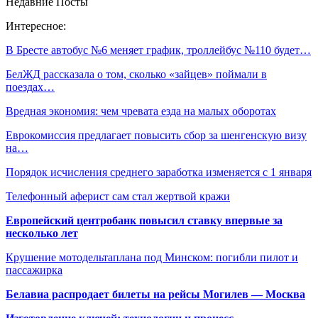
Недавние Посты
Интересное:
В Бресте автобус №6 меняет график, троллейбус №110 будет…
БелЖД рассказала о том, сколько «зайцев» поймали в
поездах…
Вредная экономия: чем чревата езда на малых оборотах
Еврокомиссия предлагает повысить сбор за шенгенскую визу
на…
Порядок исчисления среднего заработка изменяется с 1 января
Телефонный аферист сам стал жертвой кражи
Европейский центробанк повысил ставку впервые за
несколько лет
Крушение мотодельтаплана под Минском: погибли пилот и
пассажирка
Белавиа распродает билеты на рейсы Могилев — Москва