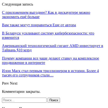
Следующая запись
С приложением выгоднее? Как в дискаунтере можно
экономить ещё больше
Вам также могут понравиться
Еще от автора
В Беларуси усиливают систему кибербезопасности: что
изменится
Американский технологический гигант AMD инвестирует в
Тайвань $10 млрд
Почему компании все чаще делают ставку на комплексное
продвижение в интернете
Илон Маск стал первым триллионером в истории. Более 4
тысяч его сотрудников стали…
Prev
Next
Комментарии закрыты.