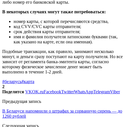
либо номер его банковской карты.
В некоторых случаях могут также потребоваться:
номер карты, с которой перечисляются средства,
код CVV/CVC карты отправителя;
срок действия карты отправителя;
имя и фамилия получателя латинскими буквами (так,
как указано на карте, если она именная).
Подобные транзакции, как правило, занимают несколько
минут, и деньги сразу поступают на карту получателя. Но все
зависит от регламента банка-эмитента карты, согласно
которому физическое зачисление денег может быть
выполнено в течение 1-2 дней.
#беларусь
#карта
2
Поделится
VK
OK.ru
Facebook
Twitter
WhatsApp
Telegram
Viber
Предыдущая запись
В Беларуси напомнили о штрафах за сорванную сирень — до
1260 рублей
Следующая запись