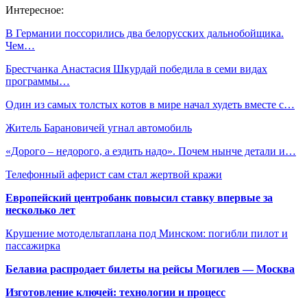
Интересное:
В Германии поссорились два белорусских дальнобойщика.
Чем…
Брестчанка Анастасия Шкурдай победила в семи видах
программы…
Один из самых толстых котов в мире начал худеть вместе с…
Житель Барановичей угнал автомобиль
«Дорого – недорого, а ездить надо». Почем нынче детали и…
Телефонный аферист сам стал жертвой кражи
Европейский центробанк повысил ставку впервые за
несколько лет
Крушение мотодельтаплана под Минском: погибли пилот и
пассажирка
Белавиа распродает билеты на рейсы Могилев — Москва
Изготовление ключей: технологии и процесс