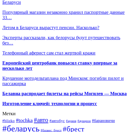
Беларуси
Популярный магазин незаконно хранил паспортные данные
33…
Летом в Беларуси вырастут пенсии. Насколько?
Эксперты рассказали, как белорусы будут путешествовать
без…
Телефонный аферист сам стал жертвой кражи
Европейский центробанк повысил ставку впервые за
несколько лет
Крушение мотодельтаплана под Минском: погибли пилот и
пассажирка
Белавиа распродает билеты на рейсы Могилев — Москва
Изготовление ключей: технологии и процесс
Метки
#авто
#tochka
#автобус
#барановичи
#blizko
#армия
#аукцион
#беларусь
#брест
#бизнес_брест