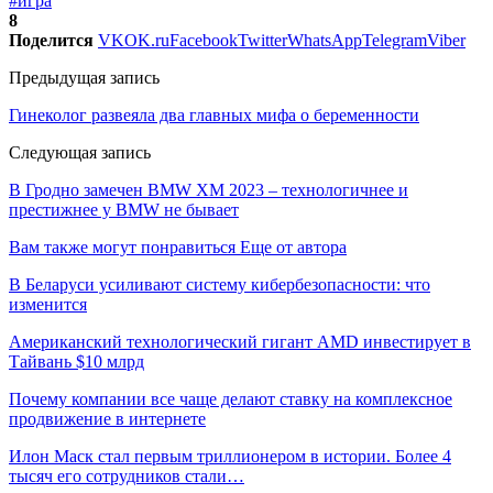
#игра
8
Поделится
VK
OK.ru
Facebook
Twitter
WhatsApp
Telegram
Viber
Предыдущая запись
Гинеколог развеяла два главных мифа о беременности
Следующая запись
В Гродно замечен BMW XM 2023 – технологичнее и
престижнее у BMW не бывает
Вам также могут понравиться
Еще от автора
В Беларуси усиливают систему кибербезопасности: что
изменится
Американский технологический гигант AMD инвестирует в
Тайвань $10 млрд
Почему компании все чаще делают ставку на комплексное
продвижение в интернете
Илон Маск стал первым триллионером в истории. Более 4
тысяч его сотрудников стали…