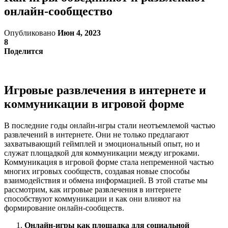
онлайн-сообщество
Опубликовано
Июн 4, 2023
8
Поделится
Игровые развлечения в интернете и
коммуникации в игровой форме
В последние годы онлайн-игры стали неотъемлемой частью
развлечений в интернете. Они не только предлагают
захватывающий геймплей и эмоциональный опыт, но и
служат площадкой для коммуникации между игроками.
Коммуникация в игровой форме стала непременной частью
многих игровых сообществ, создавая новые способы
взаимодействия и обмена информацией. В этой статье мы
рассмотрим, как игровые развлечения в интернете
способствуют коммуникации и как они влияют на
формирование онлайн-сообществ.
Онлайн-игры как площадка для социальной