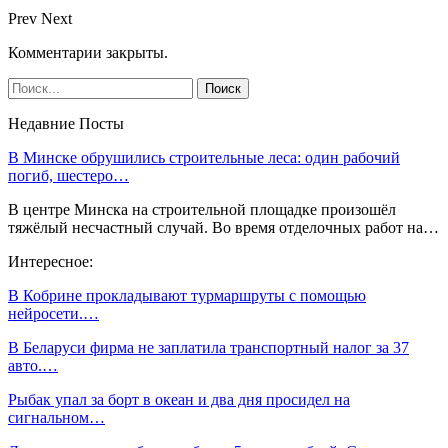
Prev
Next
Комментарии закрыты.
Недавние Посты
В Минске обрушились строительные леса: один рабочий
погиб, шестеро…
В центре Минска на строительной площадке произошёл
тяжёлый несчастный случай. Во время отделочных работ на…
Интересное:
В Кобрине прокладывают турмаршруты с помощью
нейросети.…
В Беларуси фирма не заплатила транспортный налог за 37
авто.…
Рыбак упал за борт в океан и два дня просидел на
сигнальном…