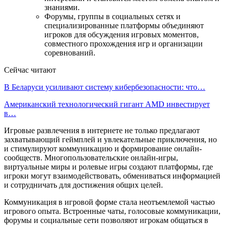
знаниями.
Форумы, группы в социальных сетях и
специализированные платформы объединяют
игроков для обсуждения игровых моментов,
совместного прохождения игр и организации
соревнований.
Сейчас читают
В Беларуси усиливают систему кибербезопасности: что…
Американский технологический гигант AMD инвестирует
в…
Игровые развлечения в интернете не только предлагают
захватывающий геймплей и увлекательные приключения, но
и стимулируют коммуникацию и формирование онлайн-
сообществ. Многопользовательские онлайн-игры,
виртуальные миры и ролевые игры создают платформы, где
игроки могут взаимодействовать, обмениваться информацией
и сотрудничать для достижения общих целей.
Коммуникация в игровой форме стала неотъемлемой частью
игрового опыта. Встроенные чаты, голосовые коммуникации,
форумы и социальные сети позволяют игрокам общаться в