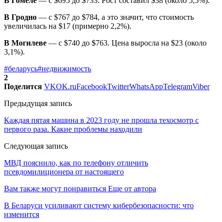
В Гомеле
— с $695 до $733. Рост составил $38 (около 5,5%).
В Гродно
— с $767 до $784, а это значит, что стоимость
увеличилась на $17 (примерно 2,2%).
В Могилеве
— с $740 до $763. Цена выросла на $23 (около
3,1%).
#беларусь
#недвижимость
2
Поделится
VK
OK.ru
Facebook
Twitter
WhatsApp
Telegram
Viber
Предыдущая запись
Каждая пятая машина в 2023 году не прошла техосмотр с
первого раза. Какие проблемы находили
Следующая запись
МВД пояснило, как по телефону отличить
псевдомилиционера от настоящего
Вам также могут понравиться
Еще от автора
В Беларуси усиливают систему кибербезопасности: что
изменится