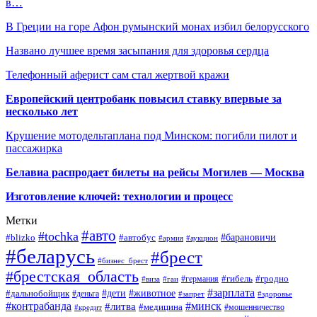
в…
В Греции на горе Афон румынский монах избил белорусского
Названо лучшее время засыпания для здоровья сердца
Телефонный аферист сам стал жертвой кражи
Европейский центробанк повысил ставку впервые за
несколько лет
Крушение мотодельтаплана под Минском: погибли пилот и
пассажирка
Белавиа распродает билеты на рейсы Могилев — Москва
Изготовление ключей: технологии и процесс
Метки
#авто
#tochka
#автобус
#барановичи
#blizko
#армия
#аукцион
#беларусь
#брест
#бизнес_брест
#брестская_область
#германия
#гибель
#гродно
#виза
#гаи
#зарплата
#дети
#животное
#дальнобойщик
#деньга
#запрет
#здоровье
#контрабанда
#минск
#литва
#медицина
#мошенничество
#кредит