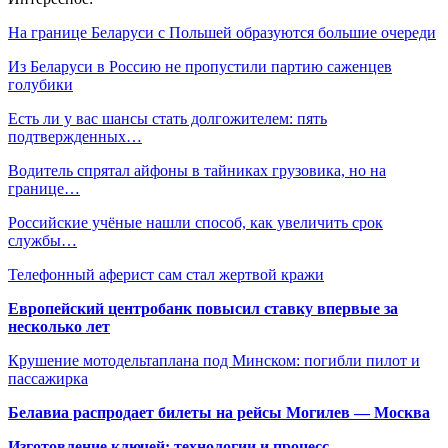
На границе Беларуси с Польшей образуются большие очереди
Из Беларуси в Россию не пропустили партию саженцев
голубики
Есть ли у вас шансы стать долгожителем: пять
подтвержденных…
Водитель спрятал айфоны в тайниках грузовика, но на
границе…
Российские учёные нашли способ, как увеличить срок
службы…
Телефонный аферист сам стал жертвой кражи
Европейский центробанк повысил ставку впервые за
несколько лет
Крушение мотодельтаплана под Минском: погибли пилот и
пассажирка
Белавиа распродает билеты на рейсы Могилев — Москва
Изготовление ключей: технологии и процесс