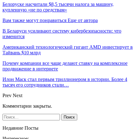
Белоруске насчитали $8,5 тысячи налога за машину,
купленную «не по средствам»
Вам также могут понравиться
Еще от автора
В Беларуси усиливают систему кибербезопасности: что
изменится
Американский технологический гигант AMD инвестирует в
Тайвань $10 млрд
Почему компании все чаще делают ставку на комплексное
продвижение в интернете
Илон Маск стал первым триллионером в истории. Более 4
тысяч его сотрудников стали…
Prev
Next
Комментарии закрыты.
Недавние Посты
Интересное: