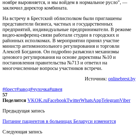
ноябре выровняется, и мы войдем в нормальное русло", —
заключил директор комбината.
На встречу в Брестский облисполком были приглашены
представители бизнеса, частных и государственных
предприятий, индивидуальные предприниматели. В режиме
видео-конференц-связи работали студии в городских и
районных исполкомах. В мероприятии принял участие
министр антимонопольного регулирования и торговли
Алексей Богданов. Он подробно разъяснил механизмы
ценового регулирования на основе директивы №10 и
постановления правительства №713 и ответил на
многочисленные вопросы участников встречи.
Источник:
onlinebrest.by
#брест
#завод
#чулочка
#швея
57
Поделится
VK
OK.ru
Facebook
Twitter
WhatsApp
Telegram
Viber
Предыдущая запись
Питание пациентов в больницах Беларуси изменится
Следующая запись