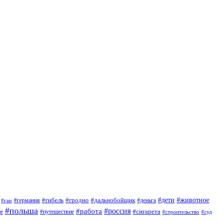
#дети
#животное
#германия
#гибель
#гродно
#дальнобойщик
#деньга
#гаи
#польша
#россия
#работа
#сигарета
ие
#путешествие
#строительство
#суд