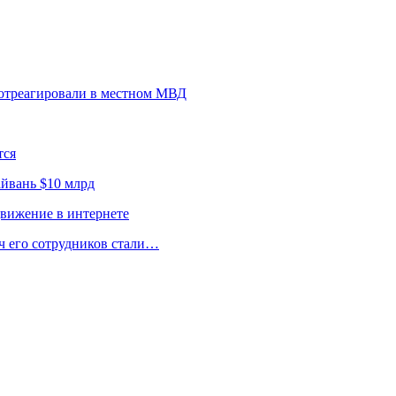
 отреагировали в местном МВД
тся
йвань $10 млрд
движение в интернете
ч его сотрудников стали…