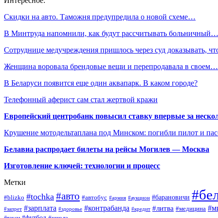
Интересное:
Скидки на авто. Таможня предупредила о новой схеме…
В Минтруда напомнили, как будут рассчитывать больничный
Сотруднице медучреждения пришлось через суд доказывать, ч
Женщина воровала брендовые вещи и перепродавала в своем…
В Беларуси появится еще один аквапарк. В каком городе?
Телефонный аферист сам стал жертвой кражи
Европейский центробанк повысил ставку впервые за нескол
Крушение мотодельтаплана под Минском: погибли пилот и па
Белавиа распродает билеты на рейсы Могилев — Москва
Изготовление ключей: технологии и процесс
Метки
#бе
#авто
#tochka
#автобус
#барановичи
#blizko
#армия
#аукцион
#зарплата
#контрабанда
#м
#литва
#медицина
#запрет
#здоровье
#кредит
#футбол
#школа
#такси