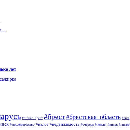
…
то…
ько лет
ссажирка
ларусь
#брест
#брестская_область
#виза
#бизнес_брест
инск
#недвижимость
#налог
#мошенничество
#пенсия
#питан
#очередь
#пинск