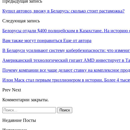
Предыдущая запись
Купил автовоз, ввожу в Беларусь: сколько стоит растаможка?
Следующая запись
Белорусы отдали $400 полицейским в Казахстане. На историю
Вам также могут понравиться
Еще от автора
В Беларуси усиливают систему кибербезопасности: что измени
Американский технологический гигант AMD инвестирует в Та
Почему компании все чаще делают ставку на комплексное про
Илон Маск стал первым триллионером в истории. Более 4 тыся
Prev
Next
Комментарии закрыты.
Недавние Посты