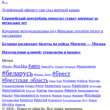
и…
Телефонный аферист сам стал жертвой кражи
Европейский центробанк повысил ставку впервые за
несколько лет
Крушение мотодельтаплана под Минском: погибли пилот и
пассажирка
Белавиа распродает билеты на рейсы Могилев — Москва
Изготовление ключей: технологии и процесс
Метки
#авто
#tochka
#автобус
#барановичи
#blizko
#армия
#аукцион
#беларусь
#брест
#бизнес_брест
#брестская_область
#германия
#гибель
#гродно
#виза
#гаи
#зарплата
#дети
#животное
#дальнобойщик
#деньга
#запрет
#здоровье
#контрабанда
#минск
#литва
#медицина
#мошенничество
#кредит
#польша
#недвижимость
#налог
#пенсия
#питание
#очередь
#пинск
#россия
#работа
#сигарета
#путешествие
#такси
#строительство
#суд
#футбол
#школа
© 2026 - Новости mlan.by. Все права защищены.