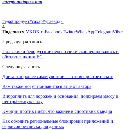
лагеря подорожали
#еда
#продукт
#сахар
#углеводы
4
Поделится
VK
OK.ru
Facebook
Twitter
WhatsApp
Telegram
Viber
Предыдущая запись
Польские и белорусские перевозчики скооперировались и
обходят санкции ЕС
Следующая запись
Диета и хорошее самочувствие — эти вещи стоит знать
Вам также могут понравиться
Еще от автора
Виброплита для дорожек и основания: подбираем массу и
центробежную силу
Эмоции против цифр: что важнее в спортивных медиа
Как обходить региональные блокировки приложений и
сервисов без риска для данных